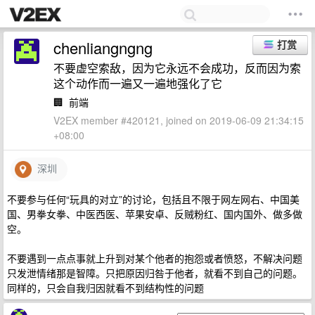
chenliangngng
打赏
不要虚空索敌，因为它永远不会成功，反而因为索
这个动作而一遍又一遍地强化了它
🏢
前端
V2EX member #420121, joined on 2019-06-09 21:34:15
+08:00
深圳
不要参与任何“玩具的对立”的讨论，包括且不限于网左网右、中国美
国、男拳女拳、中医西医、苹果安卓、反贼粉红、国内国外、做多做
空。
不要遇到一点点事就上升到对某个他者的抱怨或者愤怒，不解决问题
只发泄情绪那是智障。只把原因归咎于他者，就看不到自己的问题。
同样的，只会自我归因就看不到结构性的问题