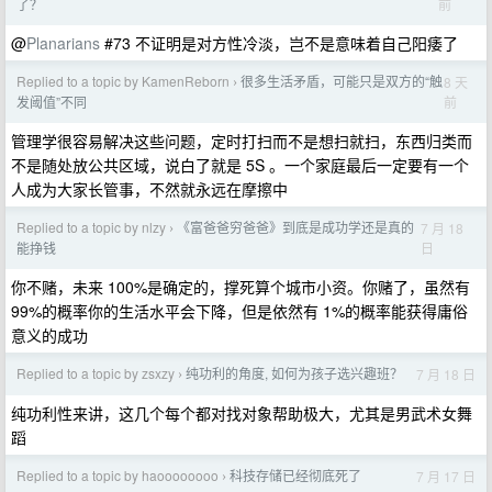
前
了？
@
Planarians
#73 不证明是对方性冷淡，岂不是意味着自己阳痿了
Replied to a topic by KamenReborn
很多生活矛盾，可能只是双方的“触
8 天
›
前
发阈值”不同
管理学很容易解决这些问题，定时打扫而不是想扫就扫，东西归类而
不是随处放公共区域，说白了就是 5S 。一个家庭最后一定要有一个
人成为大家长管事，不然就永远在摩擦中
Replied to a topic by nlzy
《富爸爸穷爸爸》到底是成功学还是真的
7 月 18
›
日
能挣钱
你不赌，未来 100%是确定的，撑死算个城市小资。你赌了，虽然有
99%的概率你的生活水平会下降，但是依然有 1%的概率能获得庸俗
意义的成功
Replied to a topic by zsxzy
纯功利的角度, 如何为孩子选兴趣班？
7 月 18 日
›
纯功利性来讲，这几个每个都对找对象帮助极大，尤其是男武术女舞
蹈
Replied to a topic by haoooooooo
科技存储已经彻底死了
7 月 17 日
›