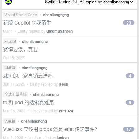
Switch topics list
Visual Studio Code
•
chenliangngng
新版 Copliot 令我陌生
23
Mar 4 • Lastly replied by
QingmuSanren
Faucet
•
chenliangngng
赛博要饭，真要
Oct 15, 2025
问与答
•
chenliangngng
咸鱼的厂家直销靠谱吗
4
Jun 17, 2025 • Lastly replied by
jeesk
全球工单系统
•
chenliangngng
tb 和 pdd 的搜索真难用
5
Mar 26, 2025 • Lastly replied by
buf1024
Vue.js
•
chenliangngng
Vue3 tsx 应该用 props 还是 emit 传递事件？
17
Mar 3, 2025 • Lastly replied by
leokun