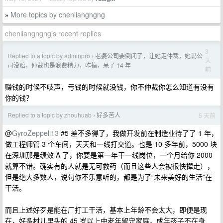
More topics by chenliangngng
»
chenliangngng's recent replies
3
Replied to a topic by adminpro
老婆公司要倒闭了，让她走仲裁，她说公
›
天
司没赔，仲裁也是浪费精力，咋搞，呆了 14 年
前
赚钱的时候不吱声，亏钱的时候就没钱，你不仲裁你怎么知道有没有
你的钱？
Replied to a topic by zhouhuab
好多苦人
5 天前
›
@
GyroZeppeli13
#5 差不多得了，我做开发前在制造业待了了 1 年，
做工程师管 3 个车间，天天和一线打交道。也是 10 多年前，5000 块
在深圳那是绩效 A 了，你要是第一年干一线岗位，一个月给你 2000
就算不错。确实有的人就是无可救药（而且这些人会被很快撵走），
但是绝大多数人，说句你不乐意听的，都是为了“未来美好的生活”在
干活。
而且上述好歹是能在厂打工干活，基本上年龄不会太大，即便是现
在，好多村儿里头的 45 岁以上中老年留守家庭，成年孩子不在身