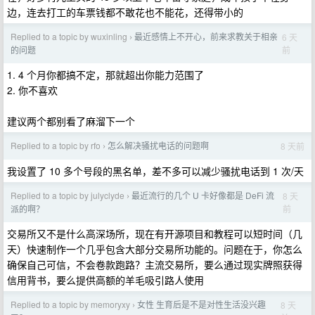
边，连去打工的车票钱都不敢花也不能花，还得带小的
Replied to a topic by wuxinling
最近感情上不开心，前来求教关于相亲
6 天
›
前
的问题
1. 4 个月你都搞不定，那就超出你能力范围了
2. 你不喜欢
建议两个都别看了麻溜下一个
Replied to a topic by rfo
怎么解决骚扰电话的问题啊
8 天前
›
我设置了 10 多个号段的黑名单，差不多可以减少骚扰电话到 1 次/天
Replied to a topic by julyclyde
最近流行的几个 U 卡好像都是 DeFi 流
8 天
›
前
派的啊？
交易所又不是什么高深场所，现在有开源项目和教程可以短时间（几
天）快速制作一个几乎包含大部分交易所功能的。问题在于，你怎么
确保自己可信，不会卷款跑路？主流交易所，要么通过现实牌照获得
信用背书，要么提供高额的羊毛吸引路人使用
Replied to a topic by memoryxy
女性 生育后是不是对性生活没兴趣
8 天
›