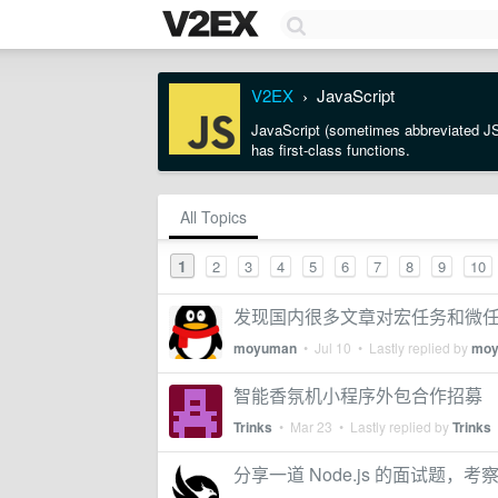
V2EX
JavaScript
›
JavaScript (sometimes abbreviated JS)
has first-class functions.
All Topics
1
2
3
4
5
6
7
8
9
10
发现国内很多文章对宏任务和微
moyuman
•
Jul 10
• Lastly replied by
mo
智能香氛机小程序外包合作招募
Trinks
•
Mar 23
• Lastly replied by
Trinks
分享一道 Node.js 的面试题