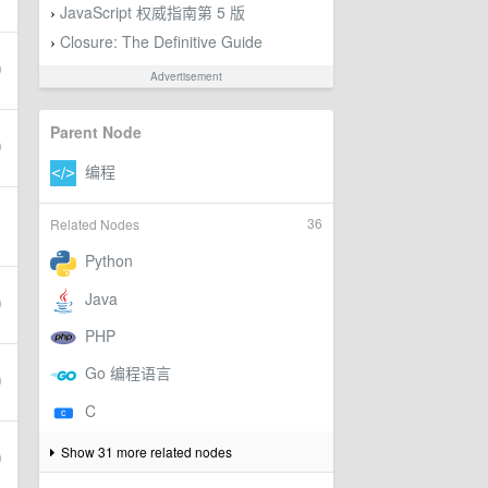
JavaScript 权威指南第 5 版
›
Closure: The Definitive Guide
›
Advertisement
Parent Node
36
Related Nodes
Show 31 more related nodes