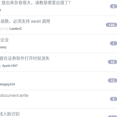
的 mp3，放出来杂音很大，请教是哪里出错了？
5
d
ep 函数，必须支持 await 调用
148
lied by
LawlietZ
的企业
1
isboy
悬浮窗在证券软件打开时就消失
10
by
liyafe1997
12
nhappy224
cument.write
5
离线人脸识别