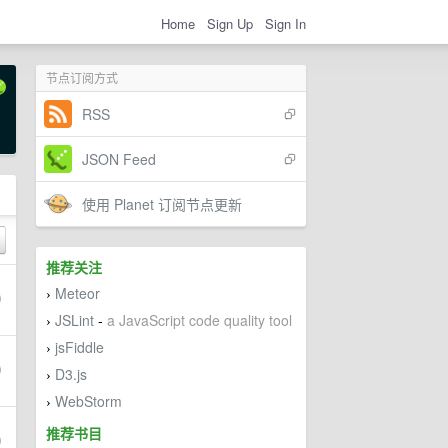
Home
Sign Up
Sign In
节点订阅方式
RSS
JSON Feed
使用 Planet 订阅节点更新
推荐关注
Meteor
›
JSLint
-
a JavaScript code quality tool
›
jsFiddle
›
D3.js
›
WebStorm
›
推荐书目