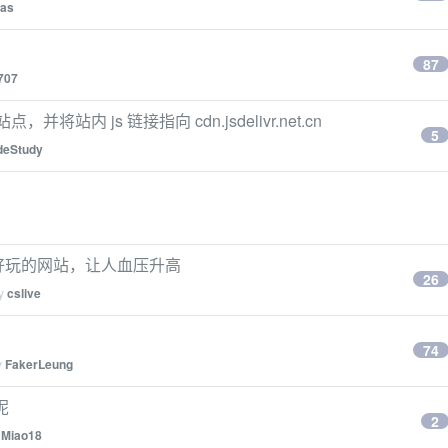
gas
87
707
站内 js 链接指向 cdn.jsdelivr.net.cn
5
deStudy
 语言好玩的网站，让人血压升高
26
by
cslive
74
y
FakerLeung
呢
2
y
Miao18