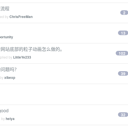
步流程
2
ied by
ChrisFreeMan
13
ortunity
个网站底部的粒子动画怎么做的。
102
eplied by
LittleYe233
的问题吗？
39
 by
xibexp
 good
32
d by
heiya