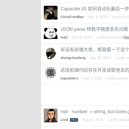
Capacitor.JS 如何自动化最后一
ChrisFreeMan
•
Nov 4, 2025
• Lastly repl
JSON.parse 转数字精度丢失问题
iv8d
•
Oct 15, 2025
• Lastly replied by
Opp
有没有前端大佬，帮我看一下这
zhongchunfeng
•
Sep 22, 2025
• Lastly r
这段前端代码存在并发读取竞态
supuwoerc
•
Sep 5, 2025
• Lastly replied
nstr - number → string, but looks
Livid
•
Aug 27, 2025
• Lastly replie
PRO