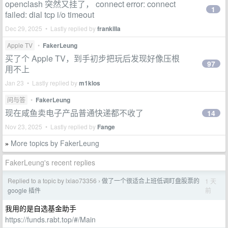
openclash 突然又挂了， connect error: connect
1
failed: dial tcp i/o timeout
Dec 29, 2025 • Lastly replied by
frankilla
Apple TV
•
FakerLeung
买了个 Apple TV，到手初步把玩后发现好像压根
97
用不上
Jan 23 • Lastly replied by
m1klos
问与答
•
FakerLeung
现在咸鱼卖电子产品普通快递都不收了
14
Nov 23, 2025 • Lastly replied by
Fange
More topics by FakerLeung
»
FakerLeung's recent replies
Replied to a topic by lxiao73356
做了一个很适合上班低调盯盘股票的
1 天
›
前
google 插件
我用的是自选基金助手
https://funds.rabt.top/#/Main