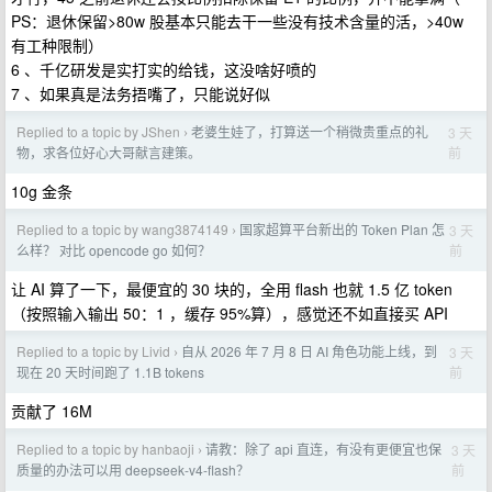
PS：退休保留>80w 股基本只能去干一些没有技术含量的活，>40w
有工种限制）
6 、千亿研发是实打实的给钱，这没啥好喷的
7 、如果真是法务捂嘴了，只能说好似
Replied to a topic by JShen
老婆生娃了，打算送一个稍微贵重点的礼
3 天
›
前
物，求各位好心大哥献言建策。
10g 金条
Replied to a topic by wang3874149
国家超算平台新出的 Token Plan 怎
3 天
›
前
么样？ 对比 opencode go 如何？
让 AI 算了一下，最便宜的 30 块的，全用 flash 也就 1.5 亿 token
（按照输入输出 50：1 ，缓存 95%算），感觉还不如直接买 API
Replied to a topic by Livid
自从 2026 年 7 月 8 日 AI 角色功能上线，到
3 天
›
前
现在 20 天时间跑了 1.1B tokens
贡献了 16M
Replied to a topic by hanbaoji
请教：除了 api 直连，有没有更便宜也保
3 天
›
前
质量的办法可以用 deepseek-v4-flash？