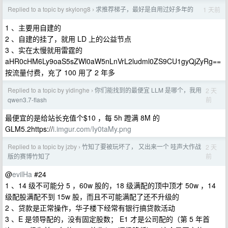
Replied to a topic by skylong8
求推荐梯子，最好是自用过好多年的
1 天前
›
1 、主要用自建的
2 、自建的挂了，就用 LD 上的公益节点
3 、实在太慢就用雷霆的
aHR0cHM6Ly9oaS5sZWl0aW5nLnVrL2ludml0ZS9CU1gyQjZyRg==
按流量付费，充了 100 用了 2 年多
Replied to a topic by yidinghe
你们能找到的最便宜 LLM 是哪个，我用
2 天
›
前
qwen3.7-flash
最便宜的是给站长充值个$10 ，每 5h 蹬满 8M 的
GLM5.2https://
i.imgur.com/Iy0taMy.png
Replied to a topic by jzby
竹知了要被玩坏了， 又出来一个 哇声大作战
2 天
›
前
版的赛博竹知了
@
evilHa
#24
1 、14 级不可能分 5 ，60w 股的，18 级满配的顶中顶才 50w ，14
级配股满配不到 15w 股，而且不可能满配了还不升级的
2 、贷款是正常操作，华子楼下经常有银行搞贷款活动
3 、E 是领导配的，没有固定股数； E1 才是公司配的（第 5 年首