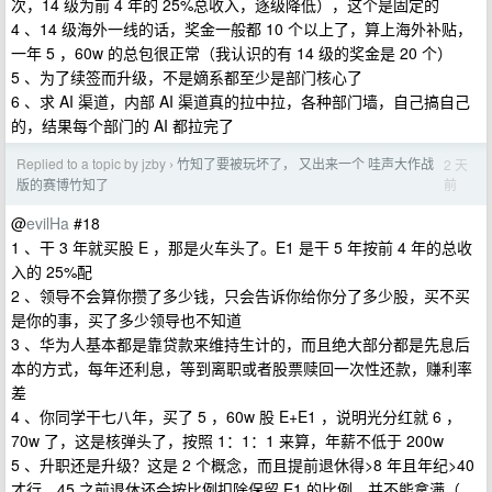
次，14 级为前 4 年的 25%总收入，逐级降低），这个是固定的
4 、14 级海外一线的话，奖金一般都 10 个以上了，算上海外补贴，
一年 5 ，60w 的总包很正常（我认识的有 14 级的奖金是 20 个）
5 、为了续签而升级，不是嫡系都至少是部门核心了
6 、求 AI 渠道，内部 AI 渠道真的拉中拉，各种部门墙，自己搞自己
的，结果每个部门的 AI 都拉完了
Replied to a topic by jzby
竹知了要被玩坏了， 又出来一个 哇声大作战
2 天
›
前
版的赛博竹知了
@
evilHa
#18
1 、干 3 年就买股 E ，那是火车头了。E1 是干 5 年按前 4 年的总收
入的 25%配
2 、领导不会算你攒了多少钱，只会告诉你给你分了多少股，买不买
是你的事，买了多少领导也不知道
3 、华为人基本都是靠贷款来维持生计的，而且绝大部分都是先息后
本的方式，每年还利息，等到离职或者股票赎回一次性还款，赚利率
差
4 、你同学干七八年，买了 5 ，60w 股 E+E1 ，说明光分红就 6 ，
70w 了，这是核弹头了，按照 1：1：1 来算，年薪不低于 200w
5 、升职还是升级？这是 2 个概念，而且提前退休得>8 年且年纪>40
才行，45 之前退休还会按比例扣除保留 E1 的比例，并不能拿满（