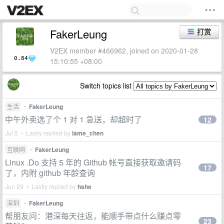
FakerLeung
打赏
V2EX member #466962, joined on 2020-01-28
0.84
15:10:55 +08:00
Switch topics list
生活
•
FakerLeung
中午外卖选了个 1 对 1 急送，却超时了
12
Jul 5 • Lastly replied by
lame_chen
互联网
•
FakerLeung
Linux .Do 支持 5 年的 Github 帐号直接获取邀请码
17
了，内附 github 年龄查询
Jun 29 • Lastly replied by
hshe
深圳
•
FakerLeung
帮朋友问：港深每天往返，能顺手带点什么赚点零
23