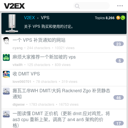
V2EX
VPS
Topics
8,266
›
关于 VPS 购买和使用的讨论。
一个 VPS 补货通知的网站
23
cyang
• 244 characters • 10321 views
麻烦大家推荐一个新加坡的 vps
5
vitalift
• 125 characters • 839 views
收 DMIT VPS
love060701
• 78 characters • 319 views
搬瓦工/BWH DMIT/大妈 Racknerd Zgo 补货静态
通知
46
digwow
• 1783 characters • 16753 views
一图读懂 DMIT 正价机（更新 dmit 应对鸡荒，将
as3 cpu 重新上架，调高了 an4 an5 架构的价
17
格）