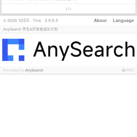
1/1
© 2026 V2EX · 7ms · 3.9.8.5
About
·
Language
AnySearch 学生&开发者成长计划
Promoted by
AnySearch
PRO