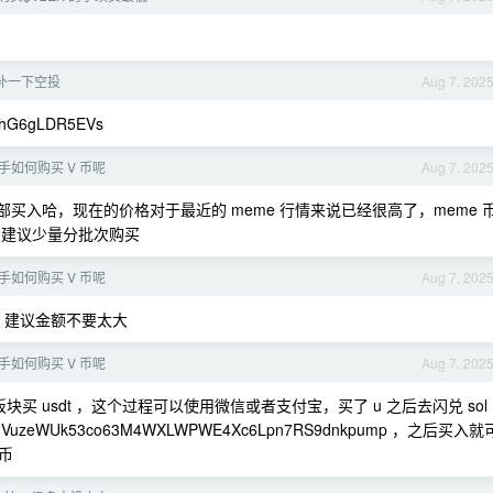
补一下空投
Aug 7, 202
zhG6gLDR5EVs
手如何购买 V 币呢
Aug 7, 202
部买入哈，现在的价格对于最近的 meme 行情来说已经很高了，meme 
饭，建议少量分批次购买
手如何购买 V 币呢
Aug 7, 202
，建议金额不要太大
手如何购买 V 币呢
Aug 7, 202
块买 usdt ，这个过程可以使用微信或者支付宝，买了 u 之后去闪兑 sol
uzeWUk53co63M4WXLWPWE4Xc6Lpn7RS9dnkpump ，之后买入就
币