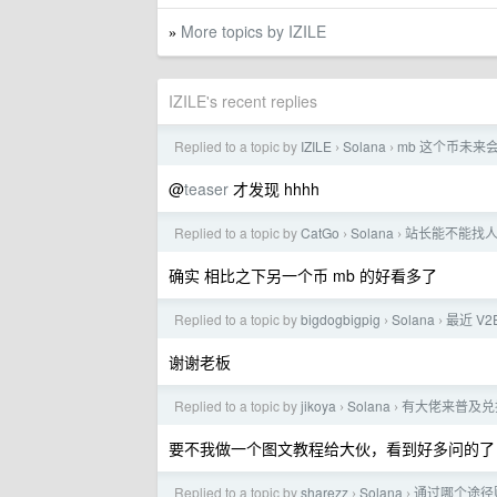
More topics by IZILE
»
IZILE's recent replies
Replied to a topic by
IZILE
Solana
mb 这个币未来会
›
›
@
teaser
才发现 hhhh
Replied to a topic by
CatGo
Solana
站长能不能找
›
›
确实 相比之下另一个币 mb 的好看多了
Replied to a topic by
bigdogbigpig
Solana
最近 V
›
›
谢谢老板
Replied to a topic by
jikoya
Solana
有大佬来普及兑换
›
›
要不我做一个图文教程给大伙，看到好多问的了
Replied to a topic by
sharezz
Solana
通过哪个途径购
›
›