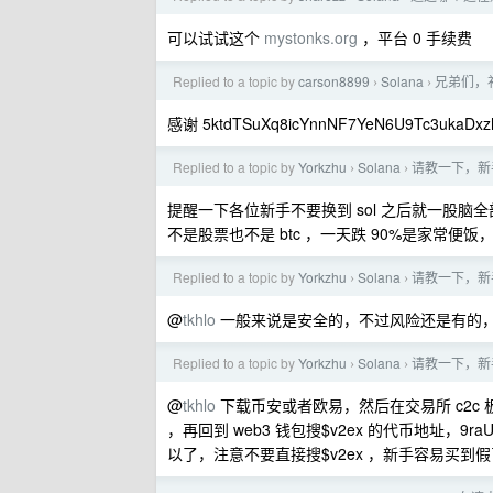
可以试试这个
mystonks.org
，平台 0 手续费
Replied to a topic by
carson8899
Solana
兄弟们，
›
›
感谢 5ktdTSuXq8icYnnNF7YeN6U9Tc3ukaDx
Replied to a topic by
Yorkzhu
Solana
请教一下，新
›
›
提醒一下各位新手不要换到 sol 之后就一股脑全
不是股票也不是 btc ，一天跌 90%是家常便
Replied to a topic by
Yorkzhu
Solana
请教一下，新
›
›
@
tkhlo
一般来说是安全的，不过风险还是有的
Replied to a topic by
Yorkzhu
Solana
请教一下，新
›
›
@
tkhlo
下载币安或者欧易，然后在交易所 c2c 板
，再回到 web3 钱包搜$v2ex 的代币地址，9raUV
以了，注意不要直接搜$v2ex ，新手容易买到假