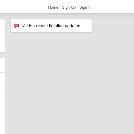
Home
Sign Up
Sign In
IZILE's recent timeline updates