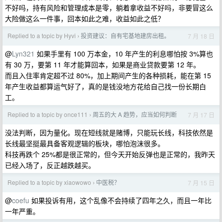
不好吗，持有风险和管理成本是零，躺着拿收益不好吗，非要冒这么
大险做这么一件事，回本如此之难，收益如此之低？
Replied to a topic by Hyvi
投资建议：自有宅基地建房出租。
7 月 18 日
›
@
Lyn321
如果手里有 100 万本金，10 年产生的利息哪怕按 3%算也
有 30 万，要第 11 年才能算回本，如果是商业贷款要第 12 年。
而且入住率肯定超不过 80%，加上期间产生的各种损耗，能在第 15
年产生收益都算运气好了，真的是钱没地方花给自己找一份长期白
工。
Replied to a topic by once111
周五的大 A 趋势，应当如何判断
7 月 17 日
›
没法判断，因为量化。现在短线就是赌博，只能玩长线，科技依然是
长线最坚挺最具备客观逻辑的板块，哪怕泡沫很多。
科技再跌个 25%都是很正常的，但今天开始反弹也是正常的，我昨天
已经入场了，反正越跌越买。
Replied to a topic by xiaowowo
中医税？
7 月 15 日
›
@
coefu
如果投诉有用，这个乱像不会持续了四年之久，而且一年比
一年严重。