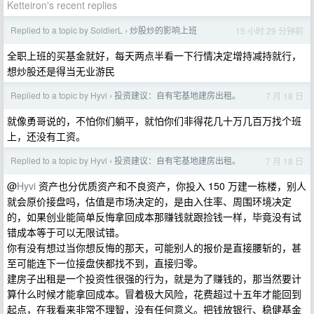
Ketteiron's recent replies
Replied to a topic by SoldierL
炒股炒的影响上班
15 小时 29 分钟前
›
全职上班的买基金就好，每天两点半看一下行情决定增持减持就行，
想炒股还是得当无业游民
Replied to a topic by Hyvi
投资建议：自有宅基地建房出租。
7 月 18 日
›
就像勇哥说的，不怕你们躺平，就怕你们非得花几十万几百万找个班
上，还没有工资。
Replied to a topic by Hyvi
投资建议：自有宅基地建房出租。
7 月 18 日
›
@
Hyvi
资产也分优质资产和不良资产，你投入 150 万建一栋楼，别人
就会原价接盘吗，估值是市场决定的，是由入住率、周围环境决定
的，如果创业能简单反悔拿回成本那赚钱就跟捡钱一样，毕竟没有试
错成本等于可以无限试错。
你有没有想过当你想反悔的那天，可能别人的报价是直接腰斩的，甚
至可能连下一位接盘侠都找不到，直接归零。
建房子出租是一个投资性很强的行为，就是为了赚钱的，那当然要计
算什么时候才能拿回成本。冒着极大风险，花费超过十五年才能回到
起点，在我看来非常不理智，没有任何意义。把钱放银行、稳健基金