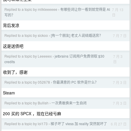
Replied to a topic by milkleeeeee
有哪些词让你一看到就觉得是 AI
7 月 13
›
日
写的？
背后发凉
Replied to a topic by sickoo
[有一个朋友] 老丈人说结婚送房？
7 月 7 日
›
这是送债吧
Replied to a topic by Leeeeex
jetbrains 订阅用户免费领取 $30
7 月 3
›
日
credits
收到了，感谢
Replied to a topic by 052678
你最满意的 PC 软件是什么？
7 月 3 日
›
Steam
Replied to a topic by Bullish
一次勇敢换来一生自闭
7 月 3 日
›
200 买的 SPCX ，现在已经亏麻
Replied to a topic by lol173
梯子坏了 vless 加 reality 突然就坏了
6 月 27 日
›