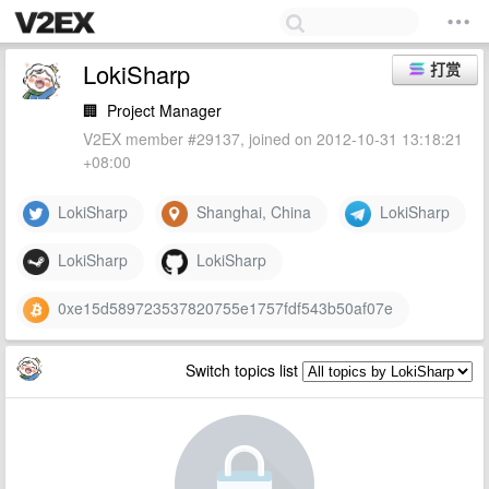
LokiSharp
打赏
🏢
Project Manager
V2EX member #29137, joined on 2012-10-31 13:18:21
+08:00
LokiSharp
Shanghai, China
LokiSharp
LokiSharp
LokiSharp
0xe15d589723537820755e1757fdf543b50af07e
Switch topics list