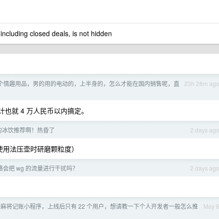
 including closed deals, is not hidden
个情趣用品，男的用的电动的，上半身的，怎么才能在国内销售呢，直
23h 28m ag
计也就 4 万人民币以内搞定。
的冰饮推荐啊！热昏了
2 days ag
使用法压壶时研磨颗粒度）
络会把 wg 的流量进行干扰吗？
2 days ag
。
麻将记账小程序，上线后只有 22 个用户，想请教一下个人开发者一般怎么推
May 