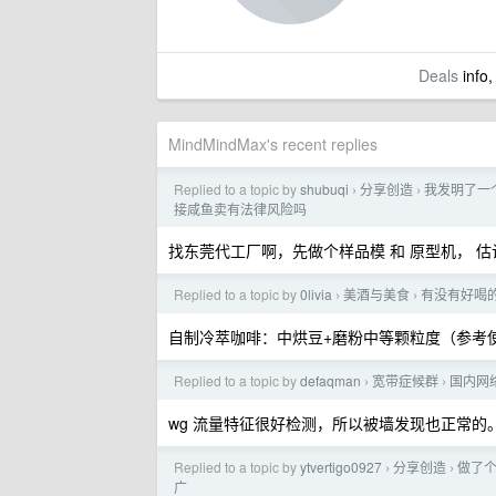
Deals
info,
MindMindMax's recent replies
Replied to a topic by
shubuqi
分享创造
我发明了一
›
›
接咸鱼卖有法律风险吗
找东莞代工厂啊，先做个样品模 和 原型机， 估
Replied to a topic by
0livia
美酒与美食
有没有好喝
›
›
自制冷萃咖啡：中烘豆+磨粉中等颗粒度（参考
Replied to a topic by
defaqman
宽带症候群
国内网
›
›
wg 流量特征很好检测，所以被墙发现也正常的
Replied to a topic by
ytvertigo0927
分享创造
做了个
›
›
广