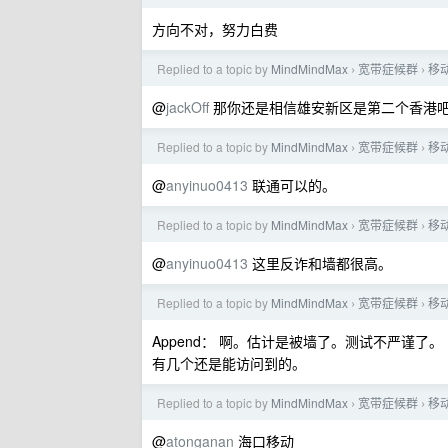
方向不对，努力白费
Replied to a topic by
MindMindMax
宽带症候群
移
›
›
@
jackOff
那你还是相信雄安新区是第二个香港
Replied to a topic by
MindMindMax
宽带症候群
移
›
›
@
anyinuo0413
联通可以的。
Replied to a topic by
MindMindMax
宽带症候群
移
›
›
@
anyinuo0413
这里反诈和墙都很高。
Replied to a topic by
MindMindMax
宽带症候群
移
›
›
Append： 啊。估计是被墙了。测试不严谨了。
有几个还是能访问到的。
Replied to a topic by
MindMindMax
宽带症候群
移
›
›
@
atonganan
海口移动