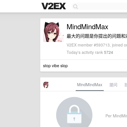
MindMindMax
最大的问题是你提出的问题和
V2EX member #593713, joined on
Today's activity rank
5724
stop vibe slop
MindMindMax
提问
Per MindMind