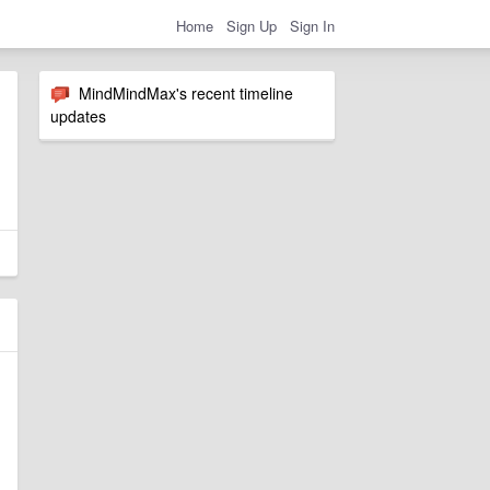
Home
Sign Up
Sign In
MindMindMax's recent timeline
updates