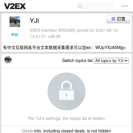
YJi
打赏
V2EX member #553489, joined on 2021-08-16
0
13:41:51 +08:00
有中文互联网各平台文本数据采集需求可以加wx：WUpYXzA5Mjg=
Switch topics list
Per YJi's settings, the topics list is hidden
Deals
info, including closed deals, is not hidden