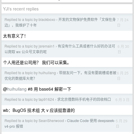
YJi's recent replies
Replied to a topic by blackboxo
开发的文物保护免费软件「文保在身
7 月 24
›
日
边」，我维护了十年
太有意义了！
Replied to a topic by jsremain1
有没有什么工具或者什么好的办法可
6 月 30
›
日
以爬取 wx 公众号文章的呢
个人用还是公司用？ 我们可以采集。
Replied to a topic by huihuilang
带朋友问一下，有没有要跳槽或者被
6 月 25
›
日
优化的数据库大佬？
@
huihuilang
#8 用 base64 解密一下
Replied to a topic by tap91624
求北京撸数码手机电子的回收档口
6 月 3 日
›
wb：BugOS 技术组 大 v 应该挺靠谱的
Replied to a topic by SeanSherwood
Claude Code 使用 deepseek-
5 月 29
›
日
v4-pro 报错