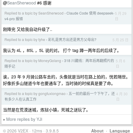
@
SeanSherwood
#6 感谢
Replied to a topic by SeanSherwood
Claude Code 使用 deepseek-
5 月 29
›
日
v4-pro 报错
刚降完 又给我自动升级了..
Replied to a topic by fyhe
彩礼是男方出还是男方父母出?
5 月 25 日
›
我认为 4L ，85L ，5L 说的对。 打个 tag 蹲一两年后的后续了。
Replied to a topic by MoneyGolang
318 川藏线：两年后再翻照片的
5 月 6
›
日
随手记
诶，23 年 9 月骑公路车去的，头像就是当时在路上拍的，恍若隔世。
好像折多山隧道今年也要通车了，当时骑的时候真是要了命。
Replied to a topic by gongfuxiongmao
五一前的最后一个下午了，还
4 月 30
›
日
有多少人在认真工作
当然是在荒漠迷城，炼狱小镇，死城之谜玩了。
More replies by YJi
»
© 2026 V2EX · 12ms · 3.9.8.5
About
·
Language