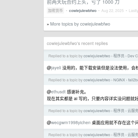
前两天玩合约上头，亏了 1000 刀
加密货币
•
cowiejulewbfwo
•
Aug 22, 2025
• Lastly
More topics by cowiejulewbfwo
»
cowiejulewbfwo's recent replies
Replied to a topic by
cowiejulewbfwo
程序员
Dev C
›
›
@
jayeli
没用的，能下载安装但是没法使用，会
Replied to a topic by
cowiejulewbfwo
NGINX
fail
›
›
@
ethusdt
感谢补充。
现在其实都是 ai 写的，只要内容详实没问题就
Replied to a topic by
cowiejulewbfwo
程序员
云服务
›
›
@
wecgwm1998yichen
桌面应用就不存在这个
Replied to a topic by
cowiejulewbfwo
程序员
云服务
›
›