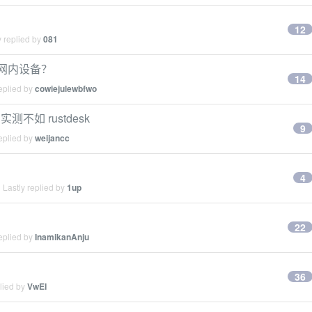
12
 replied by
081
局域网内设备？
14
eplied by
cowiejulewbfwo
ht 实测不如 rustdesk
9
eplied by
weijancc
4
Lastly replied by
1up
22
eplied by
InamikanAnju
36
lied by
VwEI