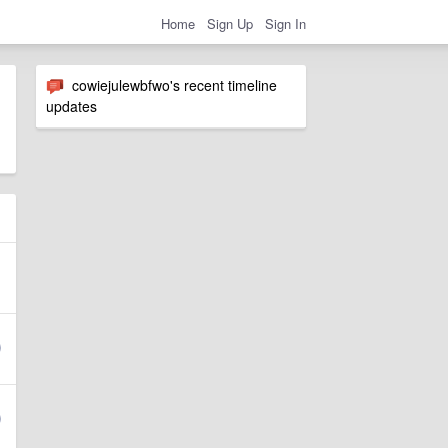
Home
Sign Up
Sign In
cowiejulewbfwo's recent timeline
updates