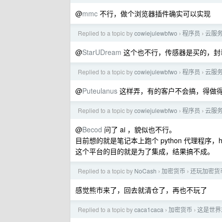
@
mmc
不行，做个浏览器插件确实可以实现
Replied to a topic by
cowiejulewbfwo
程序员
云服务
›
›
@
StarUDream
这个也不行，传感器是买的，封
Replied to a topic by
cowiejulewbfwo
程序员
云服务
›
›
@
Puteulanus
这样弄，有的客户不会搞，得做
Replied to a topic by
cowiejulewbfwo
程序员
云服务
›
›
@
Becod
问了 ai ，貌似也不行。
目前想的就是笔记本上跑个 python 代理程序，
这个平台的目的就是为了集成，结果搞不成。
Replied to a topic by
NoCash
加密货币
还玩加密货
›
›
感觉熊市来了，回去就清仓了，再也不玩了
Replied to a topic by
caca1caca
加密货币
这是世界
›
›