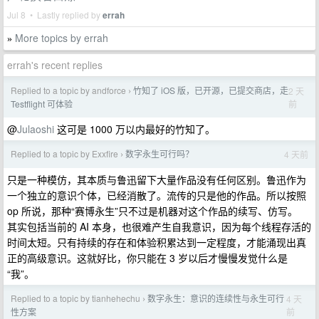
Jul 8 • Lastly replied by
errah
More topics by errah
»
errah's recent replies
Replied to a topic by andforce
竹知了 iOS 版，已开源，已提交商店，走
2 天
›
前
Testflight 可体验
@
Julaoshi
这可是 1000 万以内最好的竹知了。
Replied to a topic by Exxfire
数字永生可行吗？
4 天前
›
只是一种模仿，其本质与鲁迅留下大量作品没有任何区别。鲁迅作为
一个独立的意识个体，已经消散了。流传的只是他的作品。所以按照
op 所说，那种“赛博永生”只不过是机器对这个作品的续写、仿写。
其实包括当前的 AI 本身，也很难产生自我意识，因为每个线程存活的
时间太短。只有持续的存在和体验积累达到一定程度，才能涌现出真
正的高级意识。这就好比，你只能在 3 岁以后才慢慢发觉什么是
“我”。
Replied to a topic by tianhehechu
数字永生：意识的连续性与永生可行
4 天
›
前
性方案