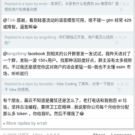
Replied to a topic by errah
老哥们，大家有什么免费的 llm 推荐吗？我
7 月 8
›
日
想给用户轮换着白嫖
@
Tink
感谢，看到硅基流动的语音模型可用，很不错～ glm 经常 429
或降智，逼氪啊😭
Replied to a topic by langzibing
你们做独立开发，用户都怎么找到
6 月 23
›
日
的？
@
langzibing
facebook 到相关的公开群里发一发试试，我昨天进对了
一个群，发贴一波 150+用户。找那种活跃度好点，群主没有太多规矩
的。不过我还是感觉你这对商户的话会更猛一些~我也不太懂 esim 市
场，听听就行
Replied to a topic by SoraStar
Vibe Coding 了两年，分享一下我对
6 月 20
›
日
于 Vibe 的感想。
有个朋友，最近不知道是魔怔还是怎么了，老打电话和我抱怨 ai 垃
圾，坚持古法编程，要捍卫工匠精神...我说那你公司每个月给你分配
那么多 token ，你给我叭。然后不理我了😂
More replies by errah
»
© 2026 V2EX · 13ms · 3.9.8.5
About
·
Language