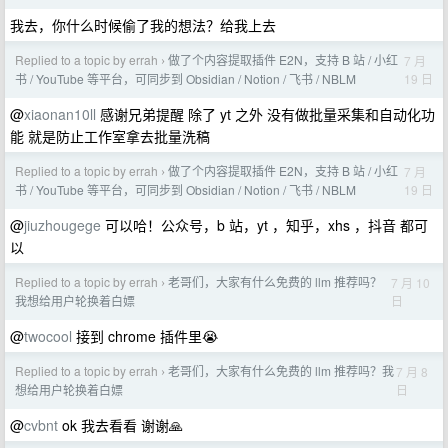
我去，你什么时候偷了我的想法？给我上去
Replied to a topic by errah
做了个内容提取插件 E2N，支持 B 站 / 小红
7 月
›
19 日
书 / YouTube 等平台，可同步到 Obsidian / Notion / 飞书 / NBLM
@
xiaonan10ll
感谢兄弟提醒 除了 yt 之外 没有做批量采集和自动化功
能 就是防止工作室拿去批量洗稿
Replied to a topic by errah
做了个内容提取插件 E2N，支持 B 站 / 小红
7 月
›
19 日
书 / YouTube 等平台，可同步到 Obsidian / Notion / 飞书 / NBLM
@
jiuzhougege
可以哈！公众号，b 站，yt ，知乎，xhs ，抖音 都可
以
Replied to a topic by errah
老哥们，大家有什么免费的 llm 推荐吗？
7 月 10
›
日
我想给用户轮换着白嫖
@
twocool
接到 chrome 插件里😭
Replied to a topic by errah
老哥们，大家有什么免费的 llm 推荐吗？我
7 月 8
›
日
想给用户轮换着白嫖
@
cvbnt
ok 我去看看 谢谢🙏