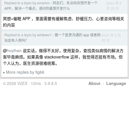
Replied to a topic by emartcn
同志们，失业码农想开发一个
2024 年 6
›
月 25 日
APP，解决一个痛点，请问你最想开发什么
冥想+催眠 APP ，里面需要有缓解焦虑、舒缓压力、心里咨询等相关
的内容
Replied to a topic by whtwwo1
做一个医患沟通的 app 或者网
2024 年 6 月
›
25 日
站会有人用吗？
@
hoythan
说实话，做得不太好，使用复杂，查找类似病情的解决方
案毕竟麻烦。如果真像 stackoverflow 这样，我觉得还挺有市场。但
个人认为，医生资源很难统筹。
More replies by fig66
»
© 2026 V2EX · 12ms · 3.9.8.5
About
·
Language