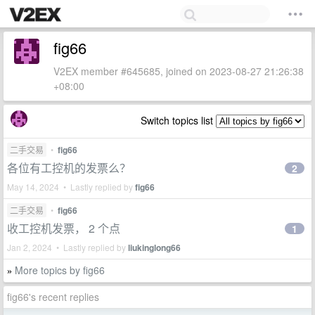
fig66
V2EX member #645685, joined on 2023-08-27 21:26:38
+08:00
Switch topics list
二手交易
•
fig66
各位有工控机的发票么？
2
May 14, 2024 • Lastly replied by
fig66
二手交易
•
fig66
收工控机发票， 2 个点
1
Jan 2, 2024 • Lastly replied by
liukinglong66
More topics by fig66
»
fig66's recent replies