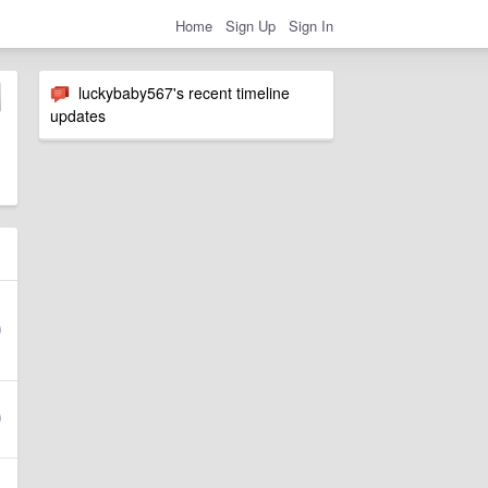
Home
Sign Up
Sign In
luckybaby567's recent timeline
updates