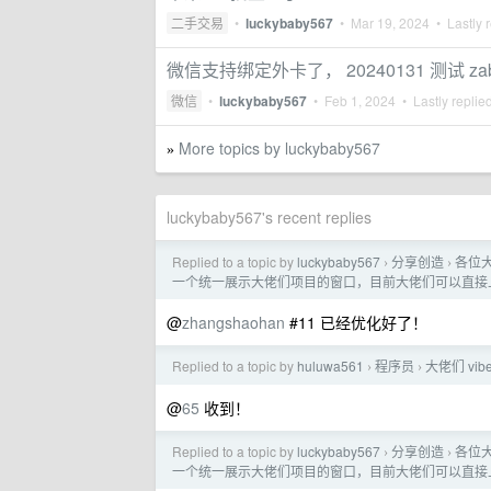
二手交易
•
luckybaby567
•
Mar 19, 2024
• Lastly 
微信支持绑定外卡了， 20240131 测试 za
微信
•
luckybaby567
•
Feb 1, 2024
• Lastly replie
More topics by luckybaby567
»
luckybaby567's recent replies
Replied to a topic by
luckybaby567
分享创造
各位大
›
›
一个统一展示大佬们项目的窗口，目前大佬们可以直接
@
zhangshaohan
#11 已经优化好了！
Replied to a topic by
huluwa561
程序员
大佬们 vib
›
›
@
65
收到！
Replied to a topic by
luckybaby567
分享创造
各位大
›
›
一个统一展示大佬们项目的窗口，目前大佬们可以直接