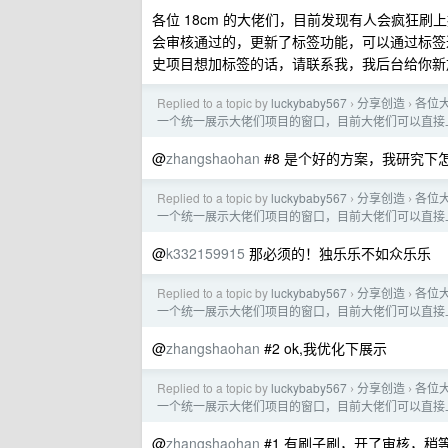
各位 18cm 的大佬们，目前发现有人会疯狂
会审核通过的，更新了标签功能，可以通过标签
史项目想加标签的话，请联系我，我后台给你新
Replied to a topic by
luckybaby567
分享创造
各位大
›
›
一个统一展示大佬们项目的窗口，目前大佬们可以直接
@
zhangshaohan
#8 是个好的方案，我研究
Replied to a topic by
luckybaby567
分享创造
各位大
›
›
一个统一展示大佬们项目的窗口，目前大佬们可以直接
@
k332159915
那必须的！独乐乐不如众乐乐
Replied to a topic by
luckybaby567
分享创造
各位大
›
›
一个统一展示大佬们项目的窗口，目前大佬们可以直接
@
zhangshaohan
#2 ok,我优化下展示
Replied to a topic by
luckybaby567
分享创造
各位大
›
›
一个统一展示大佬们项目的窗口，目前大佬们可以直接
@
zhangshaohan
#1 有刷子刷，开了审核，稍等