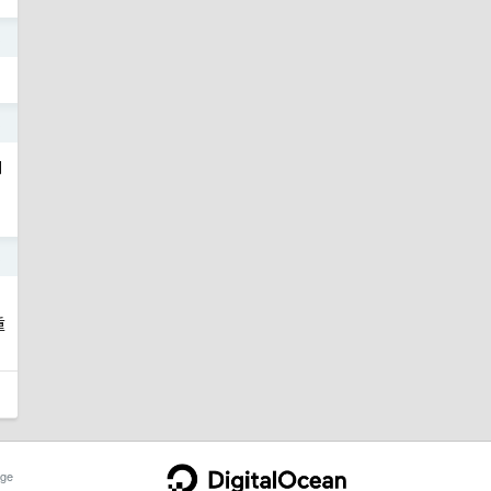
3
3
自
3
重
ge