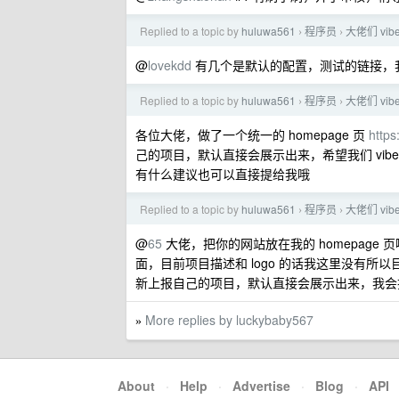
Replied to a topic by
huluwa561
程序员
大佬们 vib
›
›
@
lovekdd
有几个是默认的配置，测试的链接，
Replied to a topic by
huluwa561
程序员
大佬们 vib
›
›
各位大佬，做了一个统一的 homepage 页
https
己的项目，默认直接会展示出来，希望我们 vibe
有什么建议也可以直接提给我哦
Replied to a topic by
huluwa561
程序员
大佬们 vib
›
›
@
65
大佬，把你的网站放在我的 homepage 
面，目前项目描述和 logo 的话我这里没有
新上报自己的项目，默认直接会展示出来，我会
More replies by luckybaby567
»
About
·
Help
·
Advertise
·
Blog
·
API