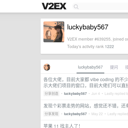
luckybaby567
V2EX member #639255, joined on
Today's activity rank
1222
luckybaby567
提问
各位大佬，目前大家都 vibe codin
示大佬们项目的窗口，目前大佬们可以直
分享创造
•
luckybaby567
•
Jun 4
• Lastly replied 
发现个彩票走势的网站，感觉还不错，还有没有类似的网站
分享发现
•
luckybaby567
•
May 22
• Lastly replie
苹果 11 找主人了！