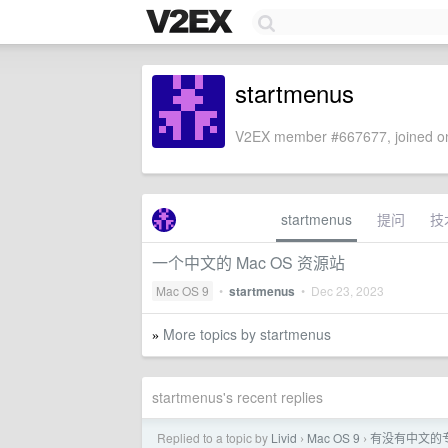
startmenus
V2EX member #667677, joined on
startmenus
提问
技
一个中文的 Mac OS 资源站
Mac OS 9
•
startmenus
•
Dec 23, 2023
More topics by startmenus
»
startmenus's recent replies
Replied to a topic by
Livid
Mac OS 9
有没有中文的专
›
›