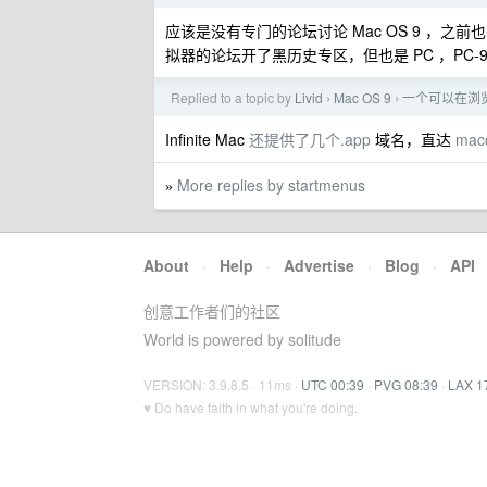
应该是没有专门的论坛讨论 Mac OS 9 ，之
拟器的论坛开了黑历史专区，但也是 PC ，PC-98
Replied to a topic by
Livid
Mac OS 9
一个可以在浏览器
›
›
Infinite Mac
还提供了几个.app
域名，直达
mac
More replies by startmenus
»
About
·
Help
·
Advertise
·
Blog
·
API
创意工作者们的社区
World is powered by solitude
VERSION: 3.9.8.5 · 11ms ·
UTC 00:39
·
PVG 08:39
·
LAX 1
♥ Do have faith in what you're doing.