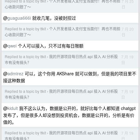
Replied to a topic by ttkit
个人开发者接入支付宝当面付！再也不用担
7 月 25
›
日
心收款问题了～
@
guagua666i
就收几笔，没被封控过
Replied to a topic by ttkit
个人开发者接入支付宝当面付！再也不用担
7 月 20
›
日
心收款问题了～
@
qwei
个人可以接入，只不过有每日限额
Replied to a topic by ttkit
我的开源项目每日热点 api 接入 AI 分析股
7 月 19
›
日
市有没有搞头？
@
admirez
可以，这个你用 AKShare 就可以做到，但是我的项目里不
接这种数据
Replied to a topic by ttkit
我的开源项目每日热点 api 接入 AI 分析股
7 月 19
›
日
市有没有搞头？
@
kidult
我不这么认为，数据是公开的，就好比每个人都知道 chatgpt
发布了，但是很多人却没想到投资机会，数据是公开的，分析是有价
值的。
Replied to a topic by ttkit
我的开源项目每日热点 api 接入 AI 分析股
7 月 19
›
日
市有没有搞头？