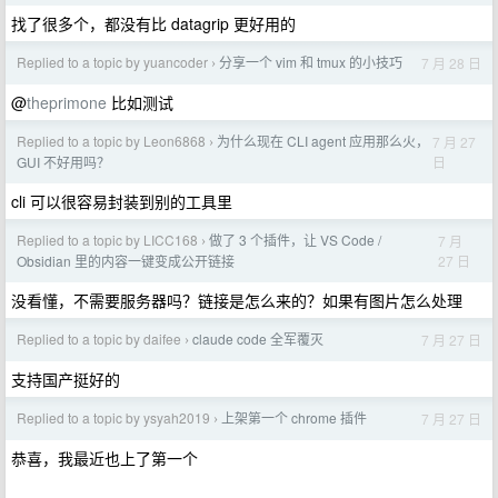
找了很多个，都没有比 datagrip 更好用的
Replied to a topic by yuancoder
分享一个 vim 和 tmux 的小技巧
7 月 28 日
›
@
theprimone
比如测试
Replied to a topic by Leon6868
为什么现在 CLI agent 应用那么火，
7 月 27
›
日
GUI 不好用吗？
cli 可以很容易封装到别的工具里
Replied to a topic by LICC168
做了 3 个插件，让 VS Code /
7 月
›
27 日
Obsidian 里的内容一键变成公开链接
没看懂，不需要服务器吗？链接是怎么来的？如果有图片怎么处理
Replied to a topic by daifee
claude code 全军覆灭
7 月 27 日
›
支持国产挺好的
Replied to a topic by ysyah2019
上架第一个 chrome 插件
7 月 27 日
›
恭喜，我最近也上了第一个