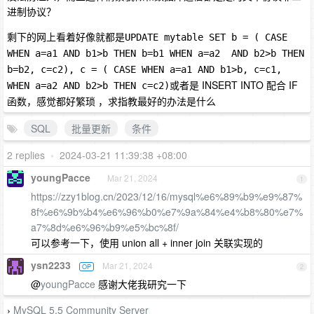
进制协议？
剩下的网上看着好像就都是
UPDATE mytable SET b = ( CASE 
WHEN a=a1 AND b1>b THEN b=b1 WHEN a=a2  AND b2>b THEN 
b=b2, c=c2), c = ( CASE WHEN a=a1 AND b1>b, c=c1, 
或者是 INSERT INTO 配合 IF
WHEN a=a2 AND b2>b THEN c=c2)
函数，感觉都好繁琐 ，求指教最好的办法是什么
SQL
批量更新
条件
2 replies
•
2024-03-21 11:39:38 +08:00
youngPacce
Mar 21, 2024
1
https://zzy1blog.cn/2023/12/16/mysql%e6%89%b9%e9%87%
8f%e6%9b%b4%e6%96%b0%e7%9a%84%e4%b8%80%e7%
a7%8d%e6%96%b9%e5%bc%8f/
可以参考一下，使用 union all + inner join 关联实现的
ysn2233
Mar 21, 2024
OP
2
@
youngPacce
感谢大佬我研究一下
MySQL 5.5 Community Server
›