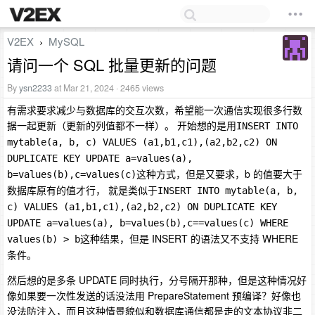
V2EX
MySQL
›
请问一个 SQL 批量更新的问题
By
ysn2233
at Mar 21, 2024 · 2465 views
有需求要求减少与数据库的交互次数，希望能一次通信实现很多行数
据一起更新（更新的列值都不一样）。 开始想的是用
INSERT INTO 
mytable(a, b, c) VALUES (a1,b1,c1),(a2,b2,c2) ON 
DUPLICATE KEY UPDATE a=values(a), 
这种方式，但是又要求，b 的值要大于
b=values(b),c=values(c)
数据库原有的值才行， 就是类似于
INSERT INTO mytable(a, b, 
c) VALUES (a1,b1,c1),(a2,b2,c2) ON DUPLICATE KEY 
UPDATE a=values(a), b=values(b),c==values(c) WHERE 
这种结果，但是 INSERT 的语法又不支持 WHERE
values(b) > b
条件。
然后想的是多条 UPDATE 同时执行，分号隔开那种，但是这种情况好
像如果要一次性发送的话没法用 PrepareStatement 预编译？好像也
没法防注入，而且这种情景貌似和数据库通信都是走的文本协议非二