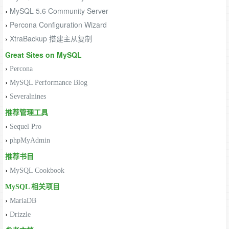
MySQL 5.6 Community Server
›
Percona Configuration Wizard
›
XtraBackup 搭建主从复制
›
Great Sites on MySQL
›
Percona
›
MySQL Performance Blog
›
Severalnines
推荐管理工具
›
Sequel Pro
›
phpMyAdmin
推荐书目
›
MySQL Cookbook
MySQL 相关项目
›
MariaDB
›
Drizzle