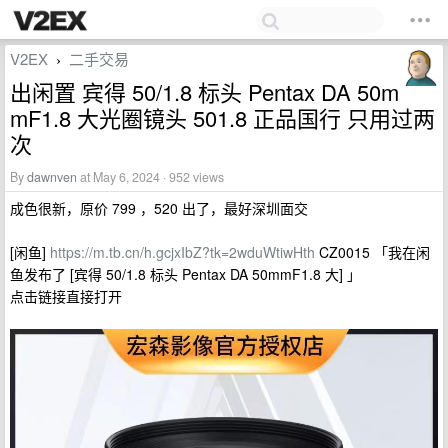
V2EX
二手交易
›
出闲置 宾得 50/1.8 标头 Pentax DA 50m
mF1.8 大光圈镜头 501.8 正品国行 只用过两
次
By
dawnven
at May 6, 2024 · 952 views
成色很新，原价 799 ，520 出了，最好深圳面交
[闲鱼]
https://m.tb.cn/h.gcjxIbZ?tk=2wduWtiwHth
CZ0015 「我在闲
鱼发布了 [宾得 50/1.8 标头 Pentax DA 50mmF1.8 大] 」
点击链接直接打开