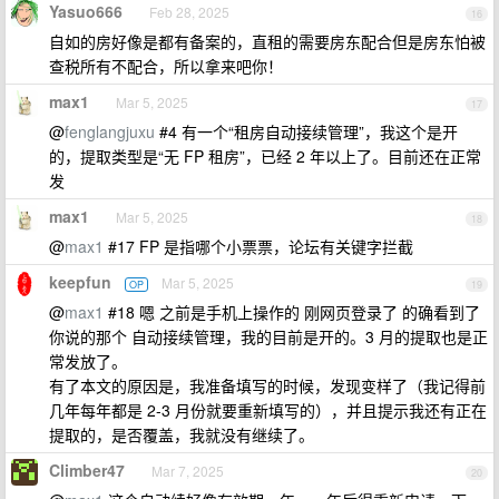
Yasuo666
Feb 28, 2025
16
自如的房好像是都有备案的，直租的需要房东配合但是房东怕被
查税所有不配合，所以拿来吧你！
max1
Mar 5, 2025
17
@
fenglangjuxu
#4 有一个“租房自动接续管理”，我这个是开
的，提取类型是“无 FP 租房”，已经 2 年以上了。目前还在正常
发
max1
Mar 5, 2025
18
@
max1
#17 FP 是指哪个小票票，论坛有关键字拦截
keepfun
Mar 5, 2025
OP
19
@
max1
#18 嗯 之前是手机上操作的 刚网页登录了 的确看到了
你说的那个 自动接续管理，我的目前是开的。3 月的提取也是正
常发放了。
有了本文的原因是，我准备填写的时候，发现变样了（我记得前
几年每年都是 2-3 月份就要重新填写的），并且提示我还有正在
提取的，是否覆盖，我就没有继续了。
Climber47
Mar 7, 2025
20