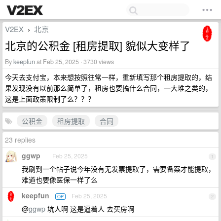
V2EX
北京
›
北京的公积金 [租房提取] 貌似大变样了
By
keepfun
at Feb 25, 2025 · 3730 views
今天去支付宝，本来想按照往常一样，重新填写那个租房提取的，结
果发现没有以前那么简单了，租房也要搞什么合同，一大堆之类的，
这是上面政策限制了么？？？
公积金
租房提取
合同
23 replies
ggwp
Feb 25, 2025
1
我刷到一个帖子说今年没有无发票提取了，需要备案才能提取，
难道也要像医保一样了么
keepfun
Feb 25, 2025
OP
2
@
ggwp
坑人啊 这是逼着人 去买房啊