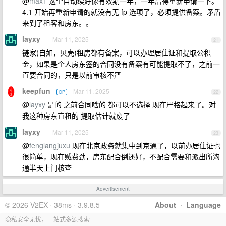
@
max1
这个自动续好像有效期一年，一年后得重新申请一下。
4.1 开始再重新申请的就没有无 fp 选项了，必须提供备案。矛盾
来到了租客和房东。。
layxy
Mar 11, 2025
21
链家(自如，贝壳)租房都有备案，可以办理居住证和提取公积
金，如果是个人房东签的合同没有备案有可能提取不了，之前一
直要合同的，只是以前审核不严
keepfun
Mar 11, 2025
OP
22
@
layxy
是的 之前合同啥的 都可以不选择 现在严格起来了。对
我这种房东直租的 提取估计就废了
layxy
Mar 11, 2025
23
@
fenglangjuxu
现在北京政务就集中到京通了，以前办居住证也
很简单，现在贼费劲，房东配合倒还好，不配合需要和派出所沟
通半天上门核查
Advertisement
© 2026 V2EX · 38ms · 3.9.8.5
About
·
Language
隐私安全无忧，一站式多源搜索