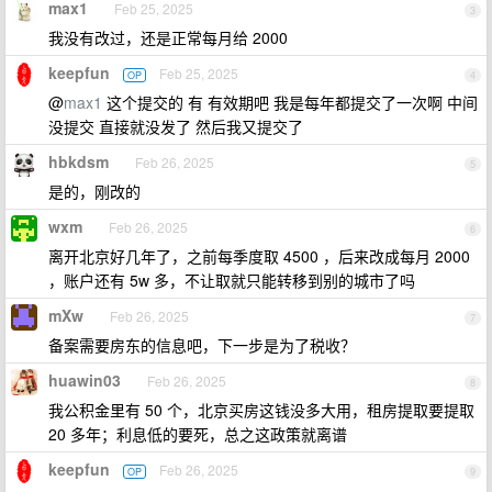
max1
Feb 25, 2025
3
我没有改过，还是正常每月给 2000
keepfun
Feb 25, 2025
OP
4
@
max1
这个提交的 有 有效期吧 我是每年都提交了一次啊 中间
没提交 直接就没发了 然后我又提交了
hbkdsm
Feb 26, 2025
5
是的，刚改的
wxm
Feb 26, 2025
6
离开北京好几年了，之前每季度取 4500 ，后来改成每月 2000
，账户还有 5w 多，不让取就只能转移到别的城市了吗
mXw
Feb 26, 2025
7
备案需要房东的信息吧，下一步是为了税收？
huawin03
Feb 26, 2025
8
我公积金里有 50 个，北京买房这钱没多大用，租房提取要提取
20 多年；利息低的要死，总之这政策就离谱
keepfun
Feb 26, 2025
OP
9