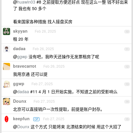
@
huawin03
#8 之前提取方便还好点 现在这么一整 钱不好出来
了 我也有 50 多个
看来国家各种措施 找人接盘买房
skyyan
Feb 26, 2025
10
租 20 年
dadaa
Feb 26, 2025
11
@
ggwp
没有吧，我昨天还操作无发票租房了呢
bravecarrot
Feb 26, 2025
12
我用京通 还可以提
ggwp
Feb 27, 2025
13
@
dadaa
#11 4 月 1 日开始实施，不知道之前的受影响么
Dounx
Feb 27, 2025
14
北京可以直接销户一次性提取，前提是账户封存。
keepfun
Feb 27, 2025
OP
15
@
Dounx
这个方式 只能将来 北漂结束的时候 用这个大招了