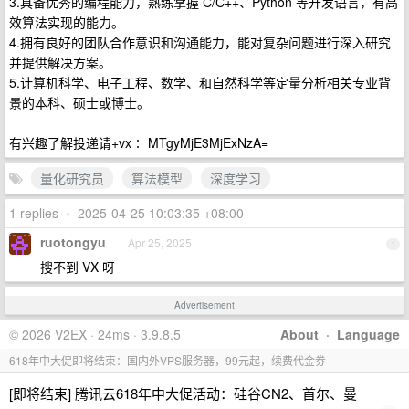
3.具备优秀的编程能力，熟练掌握 C/C++、Python 等开发语言，有高
效算法实现的能力。
4.拥有良好的团队合作意识和沟通能力，能对复杂问题进行深入研究
并提供解决方案。
5.计算机科学、电子工程、数学、和自然科学等定量分析相关专业背
景的本科、硕士或博士。
有兴趣了解投递请+vx∶ MTgyMjE3MjExNzA=
量化研究员
算法模型
深度学习
1 replies
•
2025-04-25 10:03:35 +08:00
ruotongyu
Apr 25, 2025
1
搜不到 VX 呀
Advertisement
© 2026 V2EX · 24ms · 3.9.8.5
About
·
Language
618年中大促即将结束：国内外VPS服务器，99元起，续费代金券
[即将结束] 腾讯云618年中大促活动：硅谷CN2、首尔、曼