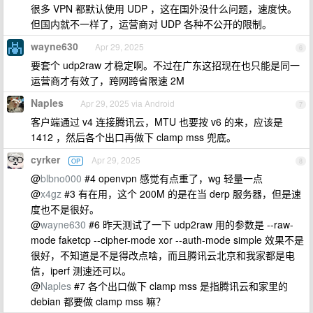
很多 VPN 都默认使用 UDP ，这在国外没什么问题，速度快。
但国内就不一样了，运营商对 UDP 各种不公开的限制。
wayne630
Apr 29, 2025
6
要套个 udp2raw 才稳定啊。不过在广东这招现在也只能是同一
运营商才有效了，跨网跨省限速 2M
Naples
Apr 29, 2025 via Android
7
客户端通过 v4 连接腾讯云，MTU 也要按 v6 的来，应该是
1412 ，然后各个出口再做下 clamp mss 兜底。
cyrker
Apr 29, 2025
OP
8
@
blbno000
#4 openvpn 感觉有点重了，wg 轻量一点
@
x4gz
#3 有在用，这个 200M 的是在当 derp 服务器，但是速
度也不是很好。
@
wayne630
#6 昨天测试了一下 udp2raw 用的参数是 --raw-
mode faketcp --cipher-mode xor --auth-mode simple 效果不是
很好，不知道是不是得改点啥，而且腾讯云北京和我家都是电
信，iperf 测速还可以。
@
Naples
#7 各个出口做下 clamp mss 是指腾讯云和家里的
debian 都要做 clamp mss 嘛？