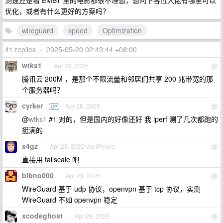
测速还是看 EMBY 里的电影都很不理想，想问下各位大佬有哪里可以
优化，或者有什么更好的方案吗？
wireguard
speed
Optimization
41 replies
•
2025-05-20 02:43:44 +08:00
wtks1
Apr 28, 2025
1
腾讯云 200M ，是那个不限流量和邻居们共享 200 兆带宽的那
个服务器吗？
cyrker
Apr 28, 2025
OP
2
@
wtks1
#1 对的，但是国内的好像还好 我 iperf 测了几次都跑的
挺满的
x4gz
Apr 28, 2025 via iPhone
3
直接用 tailscale 吧
blbno000
Apr 29, 2025
4
WireGuard 基于 udp 协议，openvpn 基于 tcp 协议，实测
WireGuard 不如 openvpn 稳定
xcodeghost
Apr 29, 2025
5