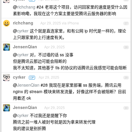
@
richchang
#24 老哥这个项目，访问回家里的速度是受什么因
素影响嘞，我现在这个方案主要是受腾讯云服务器的影响
richchang
Apr 29, 2025 via iPhone
27
@
cyrker
这个就是直连家里，和有公网 ip 时代是一样的，理论
上只跟家里的上行速度有关。
JensenQian
Apr 29, 2025
28
@
cyrker
对，不过墙的话 ss 没事
但是腾讯云那边可能会阻断的
我不太知道，其他基于 tls 的协议的话腾讯云我感觉可能会阻断
cyrker
Apr 29, 2025
OP
29
@
JensenQian
#28 我现在是家里部署 ss 服务端，腾讯云用
nginx 的 stream 模块来转发流量，好像这样不会被阻断？目前
用着还 ok
JensenQian
Apr 29, 2025
30
@
cyrker
不过我还是提醒下你
腾讯之前一堆人被封号就是因为拿来转发代理
我的建议是别折腾