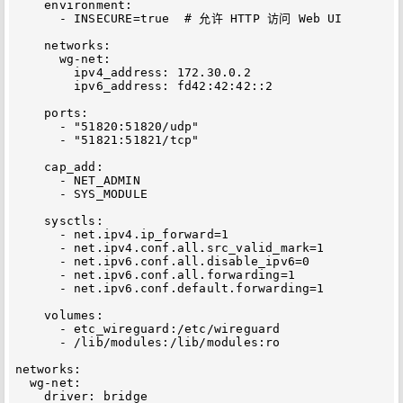
    environment:

      - INSECURE=true  # 允许 HTTP 访问 Web UI

    networks:

      wg-net:

        ipv4_address: 172.30.0.2

        ipv6_address: fd42:42:42::2

    ports:

      - "51820:51820/udp"

      - "51821:51821/tcp"

    cap_add:

      - NET_ADMIN

      - SYS_MODULE

    sysctls:

      - net.ipv4.ip_forward=1

      - net.ipv4.conf.all.src_valid_mark=1

      - net.ipv6.conf.all.disable_ipv6=0

      - net.ipv6.conf.all.forwarding=1

      - net.ipv6.conf.default.forwarding=1

    volumes:

      - etc_wireguard:/etc/wireguard

      - /lib/modules:/lib/modules:ro

networks:

  wg-net:

    driver: bridge
