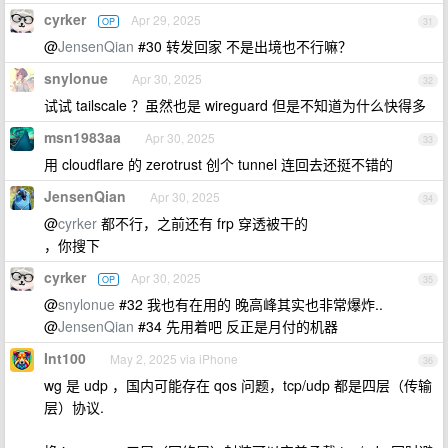
cyrker
Apr 29, 2025
OP
31
@
JensenQian
#30 转发回家 不是出境也不行嘛？
snylonue
Apr 30, 2025
32
试试 tailscale ？虽然也是 wireguard 但是不知道为什么快得多
msn1983aa
Apr 30, 2025
33
用 cloudflare 的 zerotrust 创个 tunnel 连回去还挺不错的
JensenQian
Apr 30, 2025
34
@
cyrker
都不行，之前还有 frp 穿透被干的
，你搜下
cyrker
Apr 30, 2025
OP
35
@
snylonue
#32 我也有在用的 晚高峰其实也非常爆炸..
@
JensenQian
#34 先用着吧 反正是月付的机器
Int100
May 2, 2025 via iPhone
36
wg 是 udp ，国内可能存在 qos 问题，tcp/udp 都是四层（传输
层）协议.