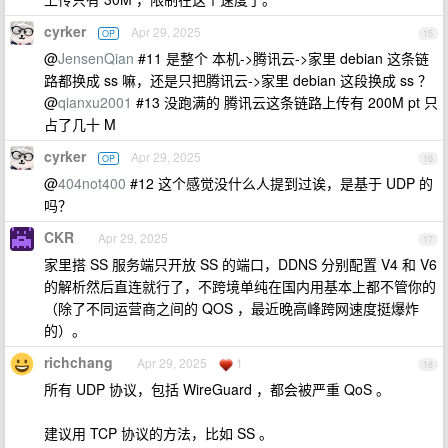
cyrker
Apr 29, 2025
OP
15
@
JensenQian
#11 是整个 本机->腾讯云->家里 debian 这条链
路都换成 ss 嘛，还是只把腾讯云->家里 debian 这段换成 ss ？
@
qianxu2001
#13 没跑满的 腾讯云这条链路上传有 200M pt 只
占了几十 M
cyrker
Apr 29, 2025
OP
16
@
404not400
#12 这个感觉没什么人提到过诶，是基于 UDP 的
吗？
CKR
Apr 29, 2025
17
家里搭 SS 服务端只开放 SS 的端口，DDNS 分别配置 V4 和 V6
的解析然后直连就行了，不跨境单纯在国内用基本上都不管你的
（除了不同运营商之间的 QOS ，最近晚高峰跨网速度挺爆炸
的）。
richchang
Apr 29, 2025
1
18
所有 UDP 协议，包括 WireGuard ，都会被严重 QoS 。
建议用 TCP 协议的方法，比如 SS 。