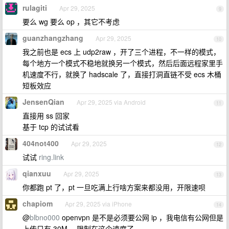
rulagiti
Apr 29, 2025
9
要么 wg 要么 op ，其它不考虑
guanzhangzhang
Apr 29, 2025
10
我之前也是 ecs 上 udp2raw ，开了三个进程，不一样的模式，
每个地方一个模式不稳地就换另一个模式，然后后面远程家里手
机速度不行，就换了 hadscale 了，直接打洞直链不受 ecs 木桶
短板效应
JensenQian
Apr 29, 2025 via Android
11
直接用 ss 回家
基于 tcp 的试试看
404not400
Apr 29, 2025
12
试试
ring.link
qianxuu
Apr 29, 2025
13
你都跑 pt 了，pt 一旦吃满上行啥方案来都没用，开限速呗
chapiom
Apr 29, 2025 via iPhone
14
@
blbno000
openvpn 是不是必须要公网 ip ，我电信有公网但是
上传只有 30M ，限制在这个速度了。