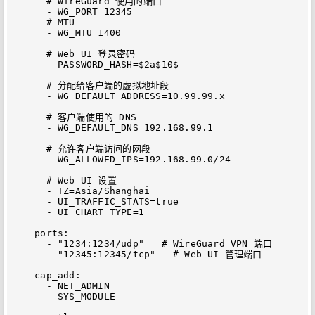
      # WireGuard 使用的端口

      - WG_PORT=12345

      # MTU

      - WG_MTU=1400

      # Web UI 登录密码

      - PASSWORD_HASH=$2a$10$

      # 分配给客户端的虚拟地址段

      - WG_DEFAULT_ADDRESS=10.99.99.x

      # 客户端使用的 DNS

      - WG_DEFAULT_DNS=192.168.99.1

      # 允许客户端访问的网段

      - WG_ALLOWED_IPS=192.168.99.0/24

      # Web UI 设置

      - TZ=Asia/Shanghai

      - UI_TRAFFIC_STATS=true

      - UI_CHART_TYPE=1

    ports:

      - "1234:1234/udp"   # WireGuard VPN 端口

      - "12345:12345/tcp"   # Web UI 管理端口

    cap_add:

      - NET_ADMIN

      - SYS_MODULE
