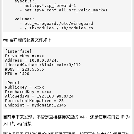
    sysctls:

      - net.ipv4.ip_forward=1

      - net.ipv4.conf.all.src_valid_mark=1

    volumes:

      - etc_wireguard:/etc/wireguard

wg 客户端的配置文件如下
[Interface]

PrivateKey =xxxx

Address = 10.8.0.3/24, 
fdcc:ad94:bacf:61a4::cafe:3/112

#DNS = 223.5.5.5

MTU = 1420

[Peer]

PublicKey = xxxx

PresharedKey = xxxx

AllowedIPs = 192.168.99.0/24

PersistentKeepalive = 25

目前用下来发现，不管是直接链接家里的 V4 ，还是使用腾讯云 IP 为
入口的 wg 链接