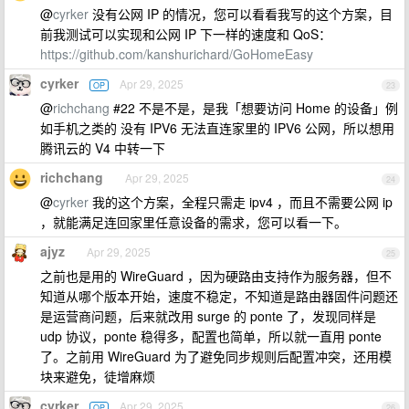
@
cyrker
没有公网 IP 的情况，您可以看看我写的这个方案，目
前我测试可以实现和公网 IP 下一样的速度和 QoS：
https://github.com/kanshurichard/GoHomeEasy
cyrker
Apr 29, 2025
OP
23
@
richchang
#22 不是不是，是我「想要访问 Home 的设备」例
如手机之类的 没有 IPV6 无法直连家里的 IPV6 公网，所以想用
腾讯云的 V4 中转一下
richchang
Apr 29, 2025
24
@
cyrker
我的这个方案，全程只需走 ipv4 ，而且不需要公网 ip
，就能满足连回家里任意设备的需求，您可以看一下。
ajyz
Apr 29, 2025
25
之前也是用的 WireGuard ，因为硬路由支持作为服务器，但不
知道从哪个版本开始，速度不稳定，不知道是路由器固件问题还
是运营商问题，后来就改用 surge 的 ponte 了，发现同样是
udp 协议，ponte 稳得多，配置也简单，所以就一直用 ponte
了。之前用 WireGuard 为了避免同步规则后配置冲突，还用模
块来避免，徒增麻烦
cyrker
Apr 29, 2025
OP
26