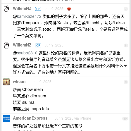
WillemNZ
Jun 9, 2025
1
OP
7
@
kamikaze472
类似的例子太多了，除了上面的那些，还有天
妇罗/Tempura ，炸肉排/Kastu ，辣白菜/Kimchi ，叻沙/Laksa
，意大利烩饭/Risotto ，西班牙海鲜饭/Paella ，全是音译然后成
了一个英文单词。
WillemNZ
Jun 9, 2025
OP
8
@
syubo2810
这里讨论的菜名的翻译，我觉得菜名好记更重
要。很多餐厅的音译菜名虽然无法从菜名看出食材和烹饪方式，
但是会在菜名下方附带一行文字描述这道菜是用什么材料什么烹
饪方式做的。还有的地方直接附图的。
wkcan
Jun 9, 2025
9
炒面 Chow mein
早茶点心 dim sum
烧麦 siu mai
麻婆豆腐 mapo tofu
AmericanExpress
Jun 9, 2025 via iPhone
10
音译的好处就是能让我有个正确的预期