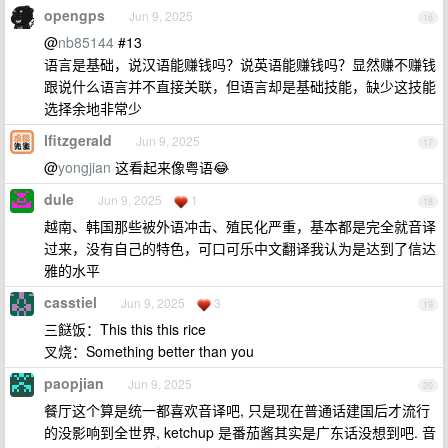
opengps
Jun 9, 2025
16
@
nb85144
#13
语言是基础，说汉语能赚钱吗？说英语能赚钱吗？显然赚不赚钱
跟说什么语言并不直接关联，但语言却是基础技能，缺少这技能
选择余地非常少
lfitzgerald
Jun 9, 2025
17
@
yongjian
这看起来像粤语😂
dule
Jun 9, 2025
1
18
越南、韩国那些被外语冲击、殖民化严重，基本都是完全就音译
过来，没有自己的特色，可口可乐中文翻译我认为是达到了信达
雅的水平
casstiel
Jun 9, 2025
3
19
三餸饭：This this this rice
叉烧：Something better than you
paopjian
Jun 9, 2025
20
餐厅这个算是统一都喜欢音译吧, 只是现在普通话建国后才流行
的没影响到全世界, ketchup 是番茄酱其实是广东话没想到吧. 音