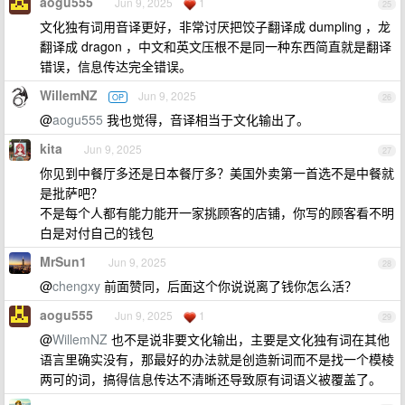
aogu555
Jun 9, 2025
1
25
文化独有词用音译更好，非常讨厌把饺子翻译成 dumpling ，龙
翻译成 dragon ，中文和英文压根不是同一种东西简直就是翻译
错误，信息传达完全错误。
WillemNZ
Jun 9, 2025
OP
26
@
aogu555
我也觉得，音译相当于文化输出了。
kita
Jun 9, 2025
27
你见到中餐厅多还是日本餐厅多？美国外卖第一首选不是中餐就
是批萨吧？
不是每个人都有能力能开一家挑顾客的店铺，你写的顾客看不明
白是对付自己的钱包
MrSun1
Jun 9, 2025
28
@
chengxy
前面赞同，后面这个你说说离了钱你怎么活？
aogu555
Jun 9, 2025
1
29
@
WillemNZ
也不是说非要文化输出，主要是文化独有词在其他
语言里确实没有，那最好的办法就是创造新词而不是找一个模棱
两可的词，搞得信息传达不清晰还导致原有词语义被覆盖了。