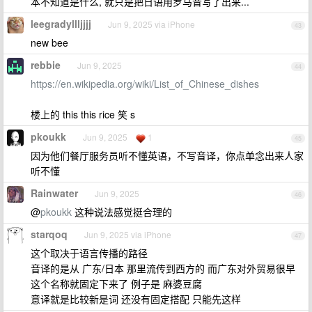
本不知道是什么, 就只是把日语用罗马音写了出来...
leegradyllljjjj
Jun 9, 2025 via iPhone
43
new bee
rebbie
Jun 9, 2025
44
https://en.wikipedia.org/wiki/List_of_Chinese_dishes
楼上的 this this rice 笑 s
pkoukk
Jun 9, 2025
1
45
因为他们餐厅服务员听不懂英语，不写音译，你点单念出来人家
听不懂
Rainwater
Jun 9, 2025
46
@
pkoukk
这种说法感觉挺合理的
starqoq
Jun 9, 2025 via iPhone
47
这个取决于语言传播的路径
音译的是从 广东/日本 那里流传到西方的 而广东对外贸易很早
这个名称就固定下来了 例子是 麻婆豆腐
意译就是比较新是词 还没有固定搭配 只能先这样