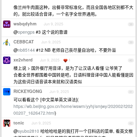
像兰州牛肉面这种，出餐非常标准化，而且全国各地区别都不大
的，就比较适合音译，一个名字全世界通用。
wsbqdyhm
Jun 9, 2025
38
@
opengps
#3 这个说的靠谱
CEBBCAT
Jun 9, 2025
39
@
nb85144
#12 NB 老师自己丧尽量自治哈，不要外溢
xe2vherd
Jun 9, 2025
1
40
楼上说 > 国外餐厅用音译，是为了让汉语人看懂 让爷笑了
合着全世界都围着中国转是吧，日语料理音译中国人能看懂是因
为这些词日语音读本来就和汉语类似
RICKEYGONG
Jun 9, 2025
41
可以看看这个 [中文菜单英文译法](
https://wb.beijing.gov.cn/home/wswm/yyhj/smjwy/202002/t202
00207_1626472.html
)
tonic
Jun 9, 2025
42
@
syubo2810
哈哈哈哈是的我打开一个日料店的菜单, 看英文根