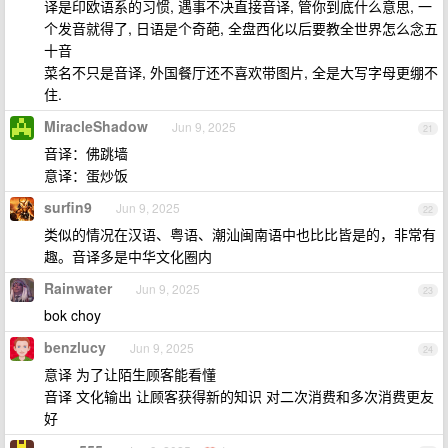
译是印欧语系的习惯, 遇事不决直接音译, 管你到底什么意思, 一
个发音就得了, 日语是个奇葩, 全盘西化以后要教全世界怎么念五
十音
菜名不只是音译, 外国餐厅还不喜欢带图片, 全是大写字母更绷不
住.
MiracleShadow
Jun 9, 2025
21
音译：佛跳墙
意译：蛋炒饭
surfin9
Jun 9, 2025
22
类似的情况在汉语、粤语、潮汕闽南语中也比比皆是的，非常有
趣。音译多是中华文化圈内
Rainwater
Jun 9, 2025
23
bok choy
benzlucy
Jun 9, 2025
24
意译 为了让陌生顾客能看懂
音译 文化输出 让顾客获得新的知识 对二次消费和多次消费更友
好