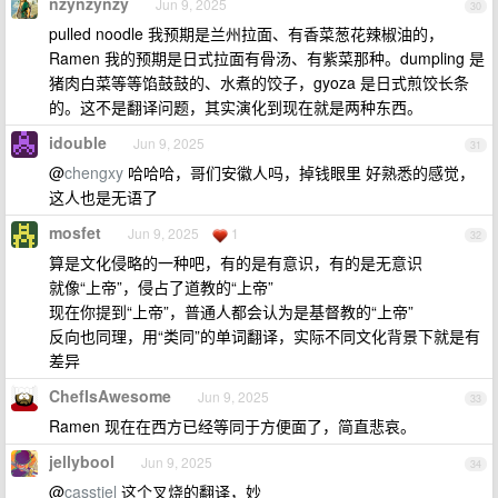
nzynzynzy
Jun 9, 2025
30
pulled noodle 我预期是兰州拉面、有香菜葱花辣椒油的，
Ramen 我的预期是日式拉面有骨汤、有紫菜那种。dumpling 是
猪肉白菜等等馅鼓鼓的、水煮的饺子，gyoza 是日式煎饺长条
的。这不是翻译问题，其实演化到现在就是两种东西。
idouble
Jun 9, 2025
31
@
chengxy
哈哈哈，哥们安徽人吗，掉钱眼里 好熟悉的感觉，
这人也是无语了
mosfet
Jun 9, 2025
1
32
算是文化侵略的一种吧，有的是有意识，有的是无意识
就像“上帝”，侵占了道教的“上帝”
现在你提到“上帝”，普通人都会认为是基督教的“上帝”
反向也同理，用“类同”的单词翻译，实际不同文化背景下就是有
差异
ChefIsAwesome
Jun 9, 2025
33
Ramen 现在在西方已经等同于方便面了，简直悲哀。
jellybool
Jun 9, 2025
34
@
casstiel
这个叉烧的翻译，妙