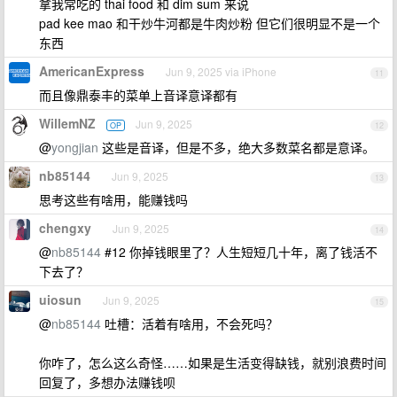
拿我常吃的 thai food 和 dim sum 来说
pad kee mao 和干炒牛河都是牛肉炒粉 但它们很明显不是一个
东西
AmericanExpress
Jun 9, 2025 via iPhone
11
而且像鼎泰丰的菜单上音译意译都有
WillemNZ
Jun 9, 2025
OP
12
@
yongjian
这些是音译，但是不多，绝大多数菜名都是意译。
nb85144
Jun 9, 2025
13
思考这些有啥用，能赚钱吗
chengxy
Jun 9, 2025
14
@
nb85144
#12 你掉钱眼里了？人生短短几十年，离了钱活不
下去了？
uiosun
Jun 9, 2025
15
@
nb85144
吐槽：活着有啥用，不会死吗？
你咋了，怎么这么奇怪……如果是生活变得缺钱，就别浪费时间
回复了，多想办法赚钱呗