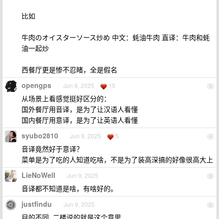
比如
牛肉のオイスターソース炒め 中文：蚝油牛肉 直译：牛肉和蚝
油一起炒
西餐厅更是惨不忍睹，全是假名
opengps
Jun 9, 2025
15
3
从场景上看感觉挺好区分的：
国外餐厅用音译，是为了让汉语人看懂
国内餐厅用意译，是为了让英语人看懂
syubo2810
Jun 9, 2025
5
4
音译竟然好于意译？
菜单是为了吃的人知道吃啥，不是为了装高深搞的好像很高大上
LieNoWell
Jun 9, 2025
5
音译都不知道是啥，有啥好的。
justfindu
Jun 9, 2025
6
目的不同. 二楼说的就是这个意思.