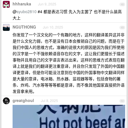
hhharuka
Jun 9, 2025
48
@
syubo2810
#4 都是表达习惯 先入为主罢了 也不是什么装高
大上
NGUTHONG
Jun 10, 2025
49
你发现了一个汉文化的一个有趣的地方，这样的翻译差异这并非
是什么文化力弱，也不是没有日本会推销自己的问题，而是在于
我们中国人的思维方式，准确的说很大的原因是因为我们所使用
的汉字是一个不强依赖语音存在的文字，这让我们更擅长于描述
事物并且用自己的文字语言表达出来，这样的思维方式表现在翻
译上就是我们的翻译更注重意译，并且你只发现了外国的中国翻
译更意译，但是你可能没注意到在中国的外国事物中文翻译同样
是大量的意译，电冰箱、热水器、监视器等等，包括食物的薯
条、炸鸡、汽水等等等等都是意译，而不像其他国家直接把外语
发音拿来用。
greatghoul
Jul 8, 2025
50