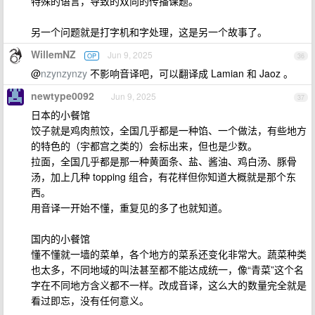
特殊的语言，导致的双向的传播课题。
另一个问题就是打字机和字处理，这是另一个故事了。
WillemNZ
Jun 9, 2025
OP
36
@
nzynzynzy
不影响音译吧，可以翻译成 Lamian 和 Jaoz 。
newtype0092
Jun 9, 2025
37
日本的小餐馆
饺子就是鸡肉煎饺，全国几乎都是一种馅、一个做法，有些地方
的特色的（宇都宫之类的）会标出来，但也是少数。
拉面，全国几乎都是那一种黄面条、盐、酱油、鸡白汤、豚骨
汤，加上几种 topping 组合，有花样但你知道大概就是那个东
西。
用音译一开始不懂，重复见的多了也就知道。
国内的小餐馆
懂不懂就一墙的菜单，各个地方的菜系还变化非常大。蔬菜种类
也太多，不同地域的叫法甚至都不能达成统一，像“青菜”这个名
字在不同地方含义都不一样。改成音译，这么大的数量完全就是
看过即忘，没有任何意义。