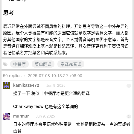
思考
最近经常在外面尝试不同风格的料理，开始思考导致这一中外差异的
原因。我个人觉得最有可能的原因应该就是汉字是表意文字，而大部
分其他国家的文字都是表音文字。个人觉得音译明显优于意译，首先
是音译在翻译难度上基本就是秒杀意译，其次音译更有利于英语母语
者记忆菜名并把菜名和菜联系起来。
中餐厅
菜单翻译
意译vs音译
50 replies
•
2025-07-08 10:13:22 +08:00
kamikaze472
Jun 9, 2025
1
搜了一下 貌似非中餐厅才是更合适的翻译
Char kway teow 也是有这个单词的
murmur
Jun 9, 2025
2
日本的餐厅本身用语就各种离谱，尤其是稍微复杂一点的菜或者
西餐