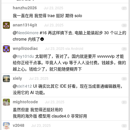
hanzhu2026
Jul 23, 2025
27
我一直在用 我觉得 trae 挺好 期待 solo
anan1314git
Jul 23, 2025
28
@
Need4more
#16 再这样搞下去, 电脑上能装起步 30 个以上的
chrome 内核了🌚
wnpllrzodiac
Jul 23, 2025 via Android
29
@
my101du
太聪明了，答对了。国内就是要开 vvvvvvvip 才能
给你正经干点事。毕竟人人 vip 等于人人没付费。钱越多，做的
越上心。钱给少了，就只能随便糊弄下
xiely
Jul 23, 2025
30
@
xixi1412
UI 确实比其它 IDE 好看，现在当成普通编辑器用，
没用它的 AI 功能。
mightofcode
Jul 23, 2025
31
虽然但是 我觉得还挺好用的
我用的海外版 模型用 claude4.0 非常好用
v2048
Jul 23, 2025
32