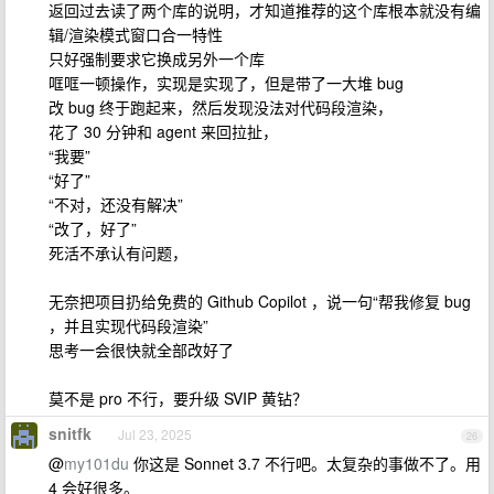
返回过去读了两个库的说明，才知道推荐的这个库根本就没有编
辑/渲染模式窗口合一特性
只好强制要求它换成另外一个库
哐哐一顿操作，实现是实现了，但是带了一大堆 bug
改 bug 终于跑起来，然后发现没法对代码段渲染，
花了 30 分钟和 agent 来回拉扯，
“我要”
“好了”
“不对，还没有解决”
“改了，好了”
死活不承认有问题，
无奈把项目扔给免费的 Github Copilot ，说一句“帮我修复 bug
，并且实现代码段渲染”
思考一会很快就全部改好了
莫不是 pro 不行，要升级 SVIP 黄钻？
snitfk
Jul 23, 2025
26
@
my101du
你这是 Sonnet 3.7 不行吧。太复杂的事做不了。用
4 会好很多。