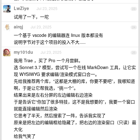
LwZiye
Jul 23, 2025
23
试用了一下，一坨
airqj
Jul 23, 2025
24
一个基于 vscode 的编辑器连 linux 版本都没有
说明字节对于这个项目的投入不大.....
my101du
Jul 23, 2025
25
我用 Trae ，买了 Pro 一个月尝鲜。
选 Sonnet 3.7 模型，尝试写一个在线 MarkDown 工具，让它实
现 WYSIWYG 要求编辑/渲染模式窗口合一。
先给我推荐两个库，“这都是大棚的库，你要不要吧”，我哪知道
啊，于是让它帮我选，“挑一个”。
结果出来是左右分屏的左边编辑右边渲染
于是告诉它“你加了很多特技，这不是我想要的”，我要一个窗口
就能直接编辑然后渲染
它思考了半天，然后搜索了一阵，告诉我实现了
原来是把左边的编辑框给隐藏了，把右边的渲染窗口（只读）最
大化
给我气笑了