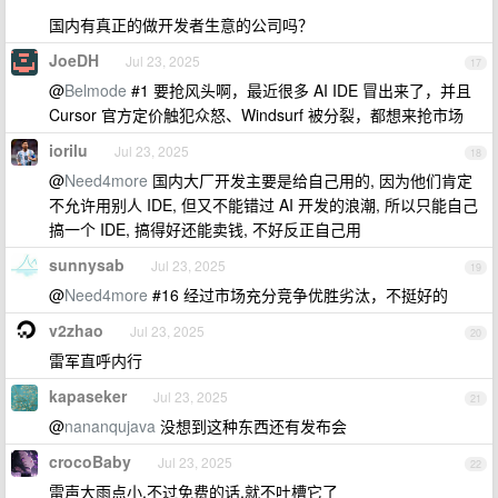
国内有真正的做开发者生意的公司吗？
JoeDH
Jul 23, 2025
17
@
Belmode
#1 要抢风头啊，最近很多 AI IDE 冒出来了，并且
Cursor 官方定价触犯众怒、Windsurf 被分裂，都想来抢市场
iorilu
Jul 23, 2025
18
@
Need4more
国内大厂开发主要是给自己用的, 因为他们肯定
不允许用别人 IDE, 但又不能错过 AI 开发的浪潮, 所以只能自己
搞一个 IDE, 搞得好还能卖钱, 不好反正自己用
sunnysab
Jul 23, 2025
19
@
Need4more
#16 经过市场充分竞争优胜劣汰，不挺好的
v2zhao
Jul 23, 2025
20
雷军直呼内行
kapaseker
Jul 23, 2025
21
@
nananqujava
没想到这种东西还有发布会
crocoBaby
Jul 23, 2025
22
雷声大雨点小,不过免费的话,就不吐槽它了