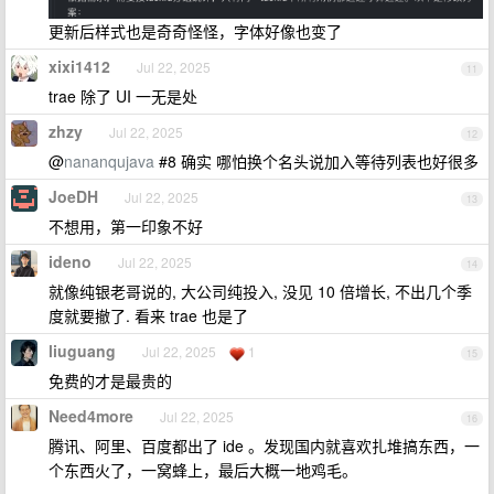
更新后样式也是奇奇怪怪，字体好像也变了
xixi1412
Jul 22, 2025
11
trae 除了 UI 一无是处
zhzy
Jul 22, 2025
12
@
nananqujava
#8 确实 哪怕换个名头说加入等待列表也好很多
JoeDH
Jul 22, 2025
13
不想用，第一印象不好
ideno
Jul 22, 2025
14
就像纯银老哥说的, 大公司纯投入, 没见 10 倍增长, 不出几个季
度就要撤了. 看来 trae 也是了
liuguang
Jul 22, 2025
1
15
免费的才是最贵的
Need4more
Jul 22, 2025
16
腾讯、阿里、百度都出了 ide 。发现国内就喜欢扎堆搞东西，一
个东西火了，一窝蜂上，最后大概一地鸡毛。