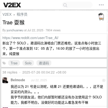
V2EX
程序员
›
Trae 耍猴
By
yunchuanwu
at Jul 22, 2025 · 7804 views
https://www.reddit.com/user/Trae_AI/
新出了个 SOLO ，邀请码比演唱会门票还难抢，说准点每小时放三
个，第一个准点准到 12：05 去了，16:00 的放了一小时也没放出
来，纯耍猴
Trae
Solo
邀请码
38 replies
•
2025-07-26 00:04:22 +08:00
Belmode
Jul 22, 2025
1
我还以为 21 号是公测呢，结果 21 还要抢邀请码，，，这不是
妥妥的内测么。。。
我字节的朋友说，他们内部暂时都还没有办法使用这个 SOLO
能力，我都不明白，没做好的功能这么着急发布干嘛