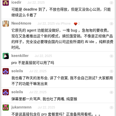
icedir
Jul 22, 2025
2
可能是 deadline 到了，不放也得放，但是又没信心公测，只能
继续这么卡着了
Need4more
Jul 22, 2025 via iPhone
2
3
它原先的 agent 功能就没做好，一堆 bug ，急匆匆的要收费。
现在又急着推出这个新的模式，搞饥饿营销。不像是正经做产品
的样子，完全没必要理会国内公司这些所谓的 AI ide ，纯粹浪费
时间。
keenkiller
Jul 22, 2025
4
pro 不是直接就可以用了吗
soleils
Jul 22, 2025
5
我也看了昨天的发布会, 讲了个寂寞, 我不会自己测试? 大家都用
不了的功能干嘛发出来
soleils
Jul 22, 2025
6
弹幕里都一片骂声, 我也吐了两嘴, 纯耍猴
jukanntenn
Jul 22, 2025
7
不是说直接包含在 pro 套餐里吗？正准备用用看呢。。。