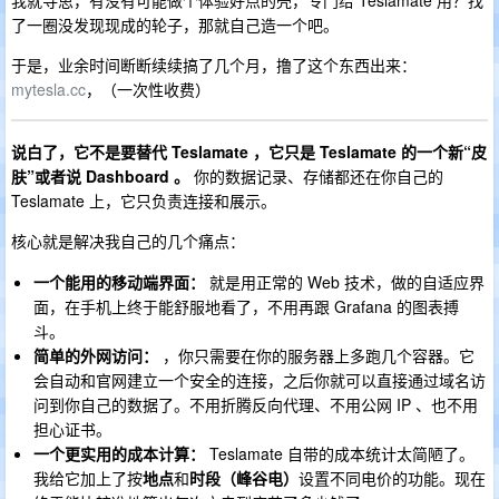
我就寻思，有没有可能做个体验好点的壳，专门给 Teslamate 用？找
了一圈没发现现成的轮子，那就自己造一个吧。
于是，业余时间断断续续搞了几个月，撸了这个东西出来：
mytesla.cc
，（一次性收费）
说白了，它不是要替代 Teslamate ，它只是 Teslamate 的一个新“皮
肤”或者说 Dashboard 。
你的数据记录、存储都还在你自己的
Teslamate 上，它只负责连接和展示。
核心就是解决我自己的几个痛点：
一个能用的移动端界面：
就是用正常的 Web 技术，做的自适应界
面，在手机上终于能舒服地看了，不用再跟 Grafana 的图表搏
斗。
简单的外网访问：
，你只需要在你的服务器上多跑几个容器。它
会自动和官网建立一个安全的连接，之后你就可以直接通过域名访
问到你自己的数据了。不用折腾反向代理、不用公网 IP 、也不用
担心证书。
一个更实用的成本计算：
Teslamate 自带的成本统计太简陋了。
我给它加上了按
地点
和
时段（峰谷电）
设置不同电价的功能。现在