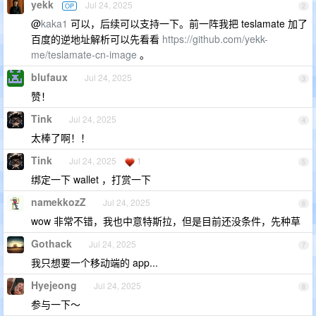
yekk
Jul 24, 2025
OP
2
@
kaka1
可以，后续可以支持一下。前一阵我把 teslamate 加了
百度的逆地址解析可以先看看
https://github.com/yekk-
me/teslamate-cn-image
。
blufaux
Jul 24, 2025
3
赞！
Tink
Jul 24, 2025
4
太棒了啊！！
Tink
Jul 24, 2025
1
5
绑定一下 wallet ，打赏一下
namekkozZ
Jul 24, 2025
6
wow 非常不错，我也中意特斯拉，但是目前还没条件，先种草
Gothack
Jul 24, 2025
7
我只想要一个移动端的 app...
Hyejeong
Jul 24, 2025
8
参与一下～