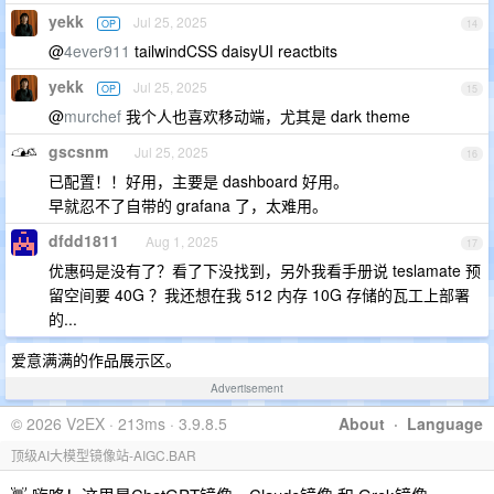
yekk
Jul 25, 2025
OP
14
@
4ever911
tailwindCSS daisyUI reactbits
yekk
Jul 25, 2025
OP
15
@
murchef
我个人也喜欢移动端，尤其是 dark theme
gscsnm
Jul 25, 2025
16
已配置！！好用，主要是 dashboard 好用。
早就忍不了自带的 grafana 了，太难用。
dfdd1811
Aug 1, 2025
17
优惠码是没有了？看了下没找到，另外我看手册说 teslamate 预
留空间要 40G ？我还想在我 512 内存 10G 存储的瓦工上部署
的...
爱意满满的作品展示区。
Advertisement
© 2026 V2EX · 213ms · 3.9.8.5
About
·
Language
顶级AI大模型镜像站-AIGC.BAR