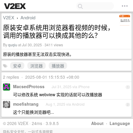
V2EX
Android
›
原装安卓系统用浏览器看视频的时候，
调用的播放器可以换成其他的么？
By
quqiu
at Jul 30, 2025 · 3411 views
原装的播放器甚至无法双击实现快进。
安卓
浏览器
播放器
2 replies
•
2025-08-01 15:15:53 +08:00
MacsedProtoss
Jul 31, 2025 via iPhone
1
可以修改系统 webview 实现的话就可以改播放器
moefishtang
Aug 1, 2025 via Android
2
这个只能换浏览器吧...
© 2026 V2EX · 24ms · 3.9.8.5
About
·
Language
隐私安全无忧，一站式多源搜索