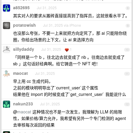
a852695
Jul 31, 2025
8
其实对人的要求从搬砖直接拔高到了指挥员，这就很看水平了。
potatowish
Jul 31, 2025 via iPhone
9
也没那么夸张，不要一上来就把方向定死了，那 ai 只能陪你绕
圈，你给出场景的上下文，让 ai 来选择方向
sillydaddy
Jul 31, 2025
1
10
「同样是一个 b ，往北边去就变成了 nb 。往南边去就变成了
sb 」这句话好经典啊。给它铸造一个 NFT 吧！
maocat
Jul 31, 2025
11
早上用 cc 生成代码，
之前的模块明明导出了`current_user`这个属性
结果他在 import 的时候变成了`get_current_user` 我能说什么
nakun233
Jul 31, 2025
12
@
maocat
这种情况也不是一次发生，我理解为 LLM 的局限
性，如果价格/算力允许，我希望有另外一个专门检测的 agent
去审核每次返回的结果