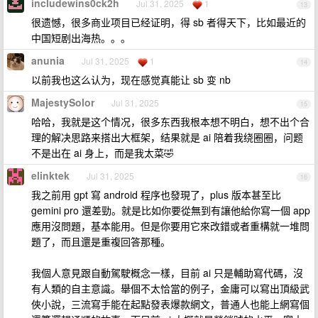
includewins0ck2h
Jul 31, 2025
1
13
很遗憾，很多商业项目已经证明，得 sb 者得天下，比如最近的
中国短剧出海热。。。
anunia
Jul 31, 2025
1
14
以前我也这么认为，现在感觉真能让 sb 变 nb
MajestySolor
Jul 31, 2025
15
哈哈，我就是这个情况，很多东西我根本想不明白，想不出个合
理的解决思路来搭出大框架，结果就是 ai 陪着我绕圈圈，问题
不是出在 ai 身上，而是我太菜🤣
elinktek
Jul 31, 2025
16
我之前用 gpt 寫 android 程序也發現了，plus 版本甚至比
gemini pro 還差勁。就是比如你要從無到有讓他給你寫一個 app
應用沒問題，基本能用。但是你要用它來改錯或者重構就一堆問
題了，而且還是重複回答那種。
我個人意見跟自動駕駛概念一樣，目前 ai 只是輔助寫代碼，沒
有人類的自主意識。舉個不太恰當的例子，金庸可以寫出頂級武
俠小說，三流寫手能在起點發表爆款網文，普通人也能上網寫個