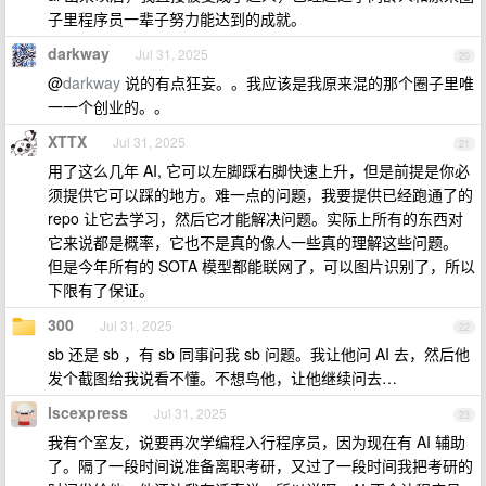
子里程序员一辈子努力能达到的成就。
darkway
Jul 31, 2025
20
@
darkway
说的有点狂妄。。我应该是我原来混的那个圈子里唯
一一个创业的。。
XTTX
Jul 31, 2025
21
用了这么几年 AI, 它可以左脚踩右脚快速上升，但是前提是你必
须提供它可以踩的地方。难一点的问题，我要提供已经跑通了的
repo 让它去学习，然后它才能解决问题。实际上所有的东西对
它来说都是概率，它也不是真的像人一些真的理解这些问题。
但是今年所有的 SOTA 模型都能联网了，可以图片识别了，所以
下限有了保证。
300
Jul 31, 2025
22
sb 还是 sb ，有 sb 同事问我 sb 问题。我让他问 AI 去，然后他
发个截图给我说看不懂。不想鸟他，让他继续问去…
lscexpress
Jul 31, 2025
23
我有个室友，说要再次学编程入行程序员，因为现在有 AI 辅助
了。隔了一段时间说准备离职考研，又过了一段时间我把考研的