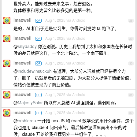
世外高人，能知过去未来之事，趋吉避凶。
媒体叙事和青史留名比较多见的是第一种。
imaxwell
Aug 1, 2025 via Android
OP
28
是的，AI 相当于还是实习生。你得时刻提防 ta 跑飞了。
imaxwell
Aug 1, 2025 via Android
OP
29
@
sillydaddy
你还别说。历史上我想到了太祖和张国焘在长征时
候的差异就是这样，一个北上陕北，一个南下四川。
imaxwell
Aug 1, 2025 via Android
OP
30
@
includewins0ck2h
有道理，大部分人活着就已经拼尽全力
了，脑子一扔就是看的无脑短剧，为大部分人提供了情绪价值，
情绪价值被变现为了商业价值。
imaxwell
Aug 1, 2025 via Android
OP
31
@
MajestySolor
所以有人总结 AI 遇强则强，遇弱则弱。
imaxwell
Aug 1, 2025 via Android
OP
32
@
ershierdu
一开始 nextJS 和 react 数学公式用什么组件，这个
我也是用 claude 4 问出来的。最后掉进泥潭里面出不来的时
候，claude 开始给我推荐另外一些组件了。。。。