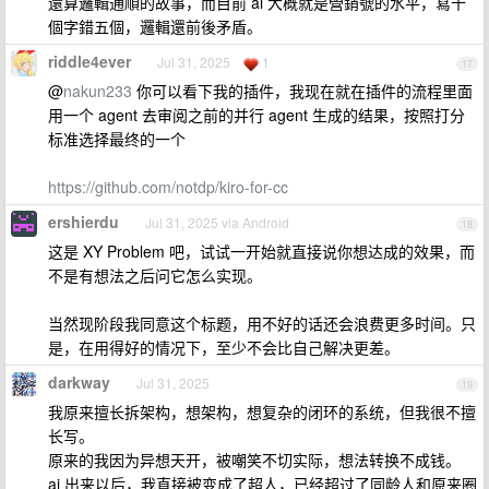
還算邏輯通順的故事，而目前 ai 大概就是營銷號的水平，寫十
個字錯五個，邏輯還前後矛盾。
riddle4ever
Jul 31, 2025
1
17
@
nakun233
你可以看下我的插件，我现在就在插件的流程里面
用一个 agent 去审阅之前的并行 agent 生成的结果，按照打分
标准选择最终的一个
https://github.com/notdp/kiro-for-cc
ershierdu
Jul 31, 2025 via Android
18
这是 XY Problem 吧，试试一开始就直接说你想达成的效果，而
不是有想法之后问它怎么实现。
当然现阶段我同意这个标题，用不好的话还会浪费更多时间。只
是，在用得好的情况下，至少不会比自己解决更差。
darkway
Jul 31, 2025
19
我原来擅长拆架构，想架构，想复杂的闭环的系统，但我很不擅
长写。
原来的我因为异想天开，被嘲笑不切实际，想法转换不成钱。
ai 出来以后，我直接被变成了超人，已经超过了同龄人和原来圈