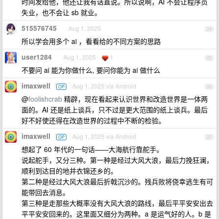
时间发给他，他还让我有话直说。所以说啊，AI 不会让程序员
失业，也不会让 sb 就业。
515576745
Aug 1, 2025
24
所以学会用多个 ai ，看看给的不同方案的思路
user1284
Aug 1, 2025
1
25
不要问 ai 能为你做什么, 要问你能为 ai 做什么
imaxwell
Aug 1, 2025 via Android
OP
26
@
foolishcrab
精辟，现在看起来认识世界和改造世界是一体两
面的。AI 还是纸上谈兵，只不过是更大范围的纸上谈兵。最后
好不好使还得在改造世界的过程中不断的检验。
imaxwell
Aug 1, 2025 via Android
OP
27
想起了 60 年代的一句话——大海航行靠舵手。
说起舵手，又分三种。第一种是经过大风大浪，最后力挽狂澜，
顺利到达目的地并衣锦还乡的。
第二种是经过大风大浪最后折戟沉沙的。残兵败将侥幸逃生有可
能带回去消息。
第三种是走那些大概率没有大风大浪的路线，最后平平安安出去
平平安安回来的。这里面又细分为两种。a 是运气好的人。b 是