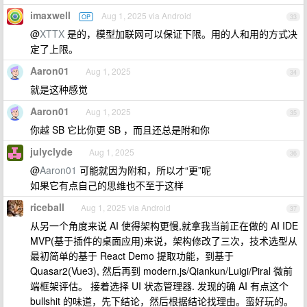
imaxwell
Aug 1, 2025 via Android
OP
33
@
XTTX
是的，模型加联网可以保证下限。用的人和用的方式决
定了上限。
Aaron01
Aug 1, 2025
34
就是这种感觉
Aaron01
Aug 1, 2025
35
你越 SB 它比你更 SB ，而且还总是附和你
julyclyde
Aug 1, 2025
36
@
Aaron01
可能就因为附和，所以才“更”呢
如果它有点自己的思维也不至于这样
riceball
Aug 1, 2025 via Android
37
从另一个角度来说 AI 使得架构更慢,就拿我当前正在做的 AI IDE
MVP(基于插件的桌面应用)来说，架构修改了三次，技术选型从
最初简单的基于 React Demo 提取功能，到基于
Quasar2(Vue3), 然后再到 modern.js/Qiankun/Luigi/Piral 微前
端框架评估。 接着选择 UI 状态管理器. 发现的确 AI 有点这个
bullshit 的味道，先下结论，然后根据结论找理由。蛮好玩的。