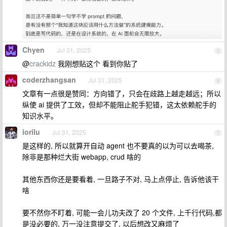
Chyen
Jul 31, 2025
5
@
crackidz
我刚想贴这个 看到你贴了
coderzhangsan
Jul 31, 2025
6
文章有一点很是赞同：方向错了，只会在歧路上越走越远；所以
纵使 ai 提供了工效，但却不能阻止舵手犯错，这太依赖舵手的
知识水平。
iorilu
Jul 31, 2025
7
是这样的, 所以就算开自动 agent 也不要真的以为可以去喝茶,
除非是那种烂大街 webapp, crud 啥的
其他东西你还是要看着, 一旦路子不对, 马上点停止, 告诉他该干
啥
要不然你不盯着, 可能一会儿功夫改了 20 个文件, 上千行代码,都
是没必要的, 万一没注意提交了, 以后想改又麻烦了