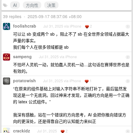
AI
方向性
决策
39 replies
•
2025-09-17 08:37:06 +08:00
foolishcrab
Jul 31, 2025 via iPhone
2
1
可以让 sb 变成两个 sb ，阻止不了 sb 在全世界全领域占据最大
声量的事实。
我们每个人在很多领域都是 sb
sampeng
Jul 31, 2025 via iPhone
2
不怕坏人灵机一动，就怕蠢人灵机一动…这句话在赛博世界也是
有效的。
potatowish
Jul 31, 2025 via iPhone
1
3
“在原来的组件基础上对输入字符串不断地打补丁，最后猛然发
现这是一个无底洞。回过神来才发现，正确的方向是用一个正确
的 latex 公式组件。”
我深有感触，站在一个错误的方向思考，AI 会把你推向错误方
向的更深处，还是得靠自己的认知能力来纠正
crackidz
Jul 31, 2025
2
4