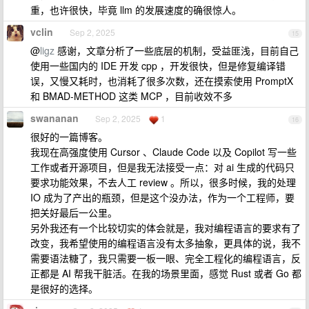
重，也许很快，毕竟 llm 的发展速度的确很惊人。
vclin
Sep 2, 2025
15
@
ligz
感谢，文章分析了一些底层的机制，受益匪浅，目前自己
使用一些国内的 IDE 开发 cpp ，开发很快，但是修复编译错
误，又慢又耗时，也消耗了很多次数，还在摸索使用 PromptX
和 BMAD-METHOD 这类 MCP ，目前收效不多
swananan
Sep 2, 2025
1
16
很好的一篇博客。
我现在高强度使用 Cursor 、Claude Code 以及 Copilot 写一些
工作或者开源项目，但是我无法接受一点：对 ai 生成的代码只
要求功能效果，不去人工 review 。所以，很多时候，我的处理
IO 成为了产出的瓶颈，但是这个没办法，作为一个工程师，要
把关好最后一公里。
另外我还有一个比较切实的体会就是，我对编程语言的要求有了
改变，我希望使用的编程语言没有太多抽象，更具体的说，我不
需要语法糖了，我只需要一板一眼、完全工程化的编程语言，反
正都是 AI 帮我干脏活。在我的场景里面，感觉 Rust 或者 Go 都
是很好的选择。