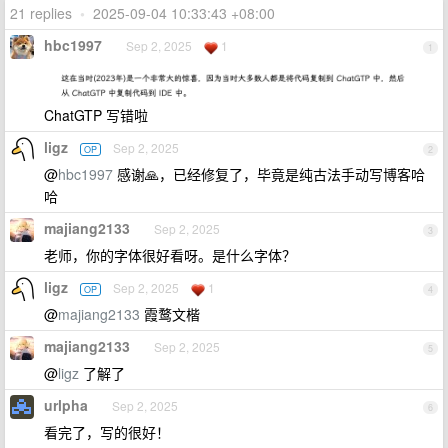
21 replies
•
2025-09-04 10:33:43 +08:00
hbc1997
Sep 2, 2025
1
1
ChatGTP 写错啦
ligz
Sep 2, 2025
OP
2
@
hbc1997
感谢🙏，已经修复了，毕竟是纯古法手动写博客哈
哈
majiang2133
Sep 2, 2025
3
老师，你的字体很好看呀。是什么字体？
ligz
Sep 2, 2025
1
OP
4
@
majiang2133
霞鹜文楷
majiang2133
Sep 2, 2025
5
@
ligz
了解了
urlpha
Sep 2, 2025
6
看完了，写的很好！