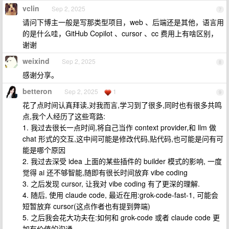
vclin
Sep 2, 2025
7
请问下博主一般是写那类型项目，web 、后端还是其他，语言用
的是什么哇，GitHub Copilot 、cursor 、cc 费用上有啥区别，
谢谢
weixind
Sep 2, 2025
8
感谢分享。
betteron
Sep 2, 2025
1
9
花了点时间认真拜读,对我而言,学习到了很多,同时也有很多共鸣
点,我个人经历了这些弯路:
1. 我过去很长一点时间,将自己当作 context provider,和 llm 做
chat 形式的交互,这中间可能是修改代码,贴代码,也可能是问有可
能是哪个原因
2. 我过去深受 idea 上面的某些插件的 builder 模式的影响, 一度
觉得 ai 还不够智能,随即有很长时间放弃 vibe coding
3. 之后发现 cursor, 让我对 vibe coding 有了更深的理解.
4. 随后, 使用 claude code, 最近在用:grok-code-fast-1, 可能会
短暂放弃 cursor(这点作者也有提到弊端)
5. 之后我会花大功夫在:如何和 grok-code 或者 claude code 更
加有价值的沟通