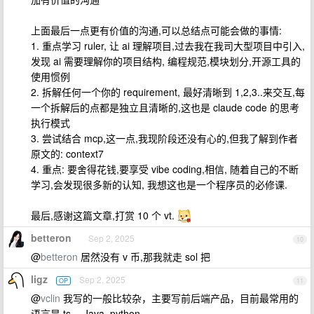
上面最后一点更有价值的沟通,可以总结点可能会做的事情:
1. 重点学习 ruler, 让 ai 理解项目,过去我在我司大型项目中引入,
发现 ai 需要理解你的项目结构, 编程规范,模块划分,开源工具的
使用惯例
2. 拆解任何一个你的 requirement, 最好清晰到 1,2,3..来交互,每
一个拆解后的点都是独立且清晰的,这也是 claude code 的思考
执行模式
3. 尝试结合 mcp,这一点,我现阶段还没有心的,但我了解到作者
原文的: context7
4. 重点: 要舍得花钱,要享受 vibe coding,相信, 随着自己的不断
学习,会发现很多新的认知, 我想这也是一个程序员的必修课.
最后,感谢这篇文章,打赏 10 个 vt.
betteron
Sep 2, 2025
10
@
betteron
居然没有 v 币,那我就走 sol 把
ligz
Sep 2, 2025
OP
11
@
vclin
我写的一般比较杂，主要写前后端产品，目前最常用的
语言是 ts ，Java, python