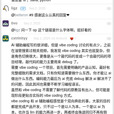
ligz
Sep 2, 2025
OP
12
@
betteron
#9 感谢这么认真的回复❤
0vo
Sep 2, 2025
13
@
ligz
问一下 op 这个链接是什么字体啊，挺好看的
cxtrinityy
Sep 2, 2025 via Android
1
14
AI 辅助编程写的很详细，但是 vibe coding 讨论的有点少，之前
在油管搜索过相关视频，我发现 vibe coding 其实也挺复杂，但
是角色切换很大，更像是从一个敲代码的变成一个会敲代码的项
目经理，敲代码的能力主要用来 debug 了。
需要 vibe coding 一个项目，首先需要明确的产品认知，最好有
完整细致的需求文档，只有你知道需要做什么东西，你才能让 ai
做出什么东西。编码能力最后为 ai 兜底 debug 解决 ai 解决不了
的问题，因此其间也需要不断学习编程语言。
虽然和 vibe coding 不需要了解代码的原教旨有出入，但可能是
现阶段更贴合实际的 vibe coding 方式。
vibe coding 和 ai 辅助编程感觉是个双向奔赴的事，大家的目的
都是完成产品开发，只不过一个是以人为本，一个是以 ai 为
本，也许当 llm 的能力再进一步，两者终会殊途同归不再有侧