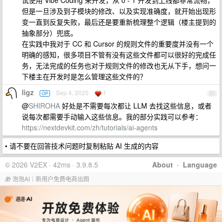
试使用 Vibe Coding 来开发，从 0 - 1 开发到上线都非常流畅，
但是一旦涉及到子模块的修改、以及实现准确度，就开始出现形
变一直到反复失败，最后还是要重新梳理整个逻辑（楼主提到的
抽象部分）兜底。
在实践中我对于 CC 和 Cursor 的规则文件的重要度并没有一个
明确的感知，很多项目不管有没有这些文件都可以很好的完成任
务，无法完成的任务也对于规则文件的修改也无从下手，想问一
下楼主在开发时是怎么管理这些文件的？
ligz
Sep 4, 2025
1
OP
21
@
SHIROHA
好处是不需要每次都让 LLM 去找这些信息，或者
说每次都需要手动输入这些信息。我的部分实践可以参考：
https://nextdevkit.com/zh/tutorials/ai-agents
• 请不要在回答技术问题时复制粘贴 AI 生成的内容
© 2026 V2EX · 42ms · 3.9.8.5
About
·
Language
🎁 泡泡AI｜新用户免费电商出图