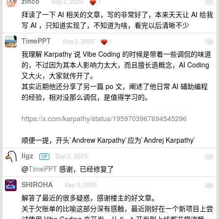
zinco
Sep 2, 2025
1
17
拜读了一下 AI 相关的文章，写的非常好了，本来天天让 AI 给我
写 AI ，只知道实现了，不知道为啥，看完以后清晰不少
TimePPT
Sep 2, 2025
1
18
我理解 Karpathy 说 Vibe Coding 的时候是带着一些调侃的味道
的，不过因为其本人影响力太大，而且擅长造概念，AI Coding
又大火，大家就传开了。
其实近期他还分享了另一篇 po 文，阐述了他日常 AI 辅助编程
的经验，相对没那么调侃，是值得学习的。
https://x.com/karpathy/status/1959703967694545296
顺便一提，开头`Andrew Karpathy`应为`Andrej Karpathy`
ligz
Sep 2, 2025
OP
19
@
TimePPT
感谢，已经修复了
SHIROHA
Sep 3, 2025
20
解答了最近的很多疑惑，感谢楼主的好文章。
关于欠账单的比喻这部分深有感触，最近刚好在一个新项目上尝