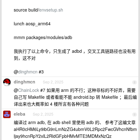
source build/
envsetup.sh
lunch aosp_arm64
mmm packages/modules/adb
我执行了以上命令，只生成了 adbd ，交叉工具链路径也没有用
到，这不对
@
dinghmcn
#3
dinghmcn
Sep 2, 2025
8
@
ChainLock
#7 如果用 arm 的不行；这种非标的不好弄，需要
自己写 Makefile 或者看能不能 android.bp 转 Makefile ；最后编
译出来也大概率如 4 楼所言有各种问题
eleba
Sep 2, 2025
9
编译过 arm adb, 在 adb shell 里使用 adb 的、 参考了这编文章
aHR0cHM6Ly9ibG9nLmNzZG4ubmV0L2Rpc2FwcGVhcnNfbm
ljay9hcnRpY2xlL2RldGFpbHMvMTE3MDMxNzQz