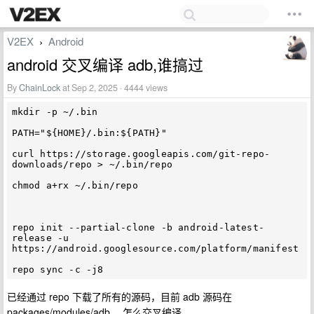
V2EX
Android
›
android 交叉编译 adb,谁搞过
By
ChainLock
at Sep 2, 2025 · 4444 views
mkdir -p ~/.bin

PATH="${HOME}/.bin:${PATH}"

curl https://storage.googleapis.com/git-repo-
downloads/repo > ~/.bin/repo

chmod a+rx ~/.bin/repo

repo init --partial-clone -b android-latest-
release -u 
https://android.googlesource.com/platform/manifest

已经通过 repo 下载了所有的源码，目前 adb 源码在
packages/modules/adb ，怎么交叉编译