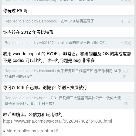
你玩过 P5 吗
Replied to a topic by Bamboodu
去年 618 装机赢麻了
4 天前
›
你应该在 2012 年买比特币
Replied to a topic by v400127
copilot 真的是没人理了啊,哈哈
5 天前
›
我用 vscode copilot 的 BYOK ，非常香。和编辑器及 OS 的集成度都
不是 codex 可以比的。唯一的问题是 bug 非常多
Replied to a topic by blackantt
似乎开源项目作者不知道/不想利用 AI 来
5 天
›
前
加速自己的开发？
你可以 fork 自己做。别提 pr 给别人拉屎就行
Replied to a topic by hpan
7.31 日晚间三大运营商集体公告：低价大流
7 天
›
前
量卡全面退场， 8 月 1 日生效！
辟谣即确认。公信力和玩儿似的
https://www.sina.cn/news/detail/5326047482751836.html
More replies by strobber16
»