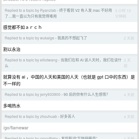
Replied to a topic by Ryanzlab
终于看到 V2 有人发 mac 不好用
3 小时 13
›
分钟前
了....我一直以为只有我觉得难用
感觉都不如ａｒｃｈ
Replied to a topic by wukaige
我真的不想起飞了
2 天前
›
割以永治
Replied to a topic by elliotwang
当我们在和 AI 谈人天时，我们在谈什
3 天
›
前
么
就算没有 ai ，中国的人天和美国的人天（也就是 gpt 口中的东西）是
不一样的
Replied to a topic by jerry933900
90 后的你有什么人生感悟？
4 天前
›
多喝热水
Replied to a topic by zhouhuab
好多苦人
4 天前
›
/go/flamewar
Replied to a topic by crocoBaby
发现新词“互联网藤壶”
4 天前
›