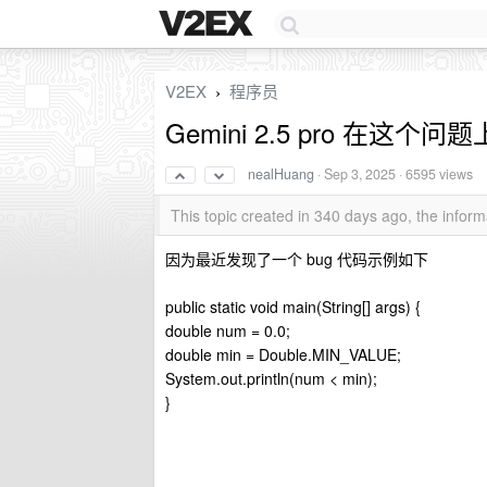
V2EX
程序员
›
Gemini 2.5 pro 在这个
nealHuang
·
Sep 3, 2025
· 6595 views
This topic created in 340 days ago, the info
因为最近发现了一个 bug 代码示例如下
public static void main(String[] args) {
double num = 0.0;
double min = Double.MIN_VALUE;
System.out.println(num < min);
}