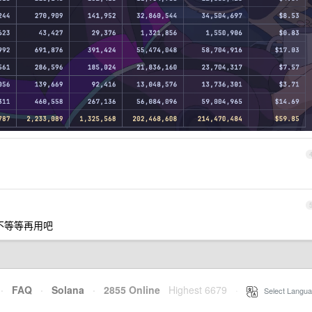
要不等等再用吧
·
FAQ
·
Solana
·
2855 Online
Highest 6679
·
Select Langua