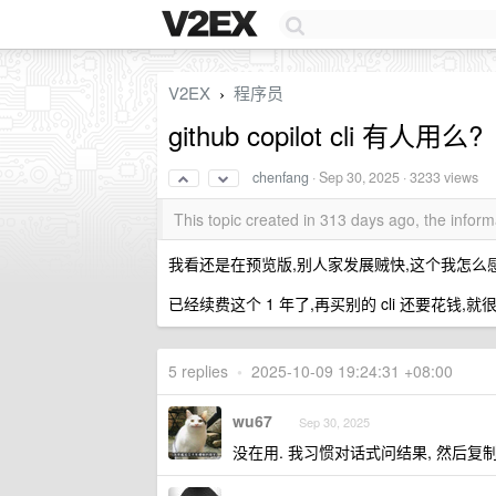
V2EX
程序员
›
github copilot cli 有人用么?
chenfang
·
Sep 30, 2025
· 3233 views
This topic created in 313 days ago, the info
我看还是在预览版,别人家发展贼快,这个我怎么
已经续费这个 1 年了,再买别的 cli 还要花钱,就
5 replies
•
2025-10-09 19:24:31 +08:00
wu67
Sep 30, 2025
没在用. 我习惯对话式问结果, 然后复