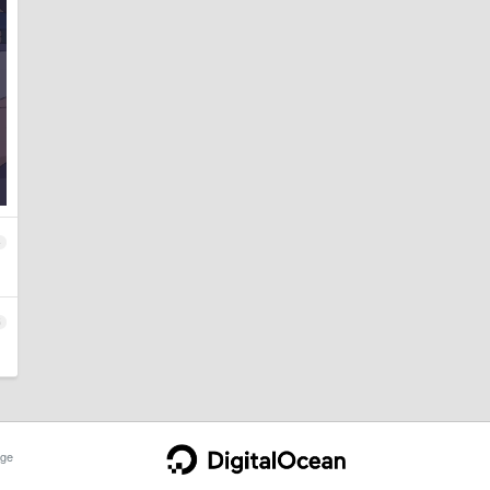
4
5
ge