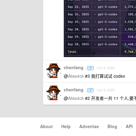
chenfang
Oct 9, 2025
OP
@
Alias4ck
#3 我打算试试 codex
chenfang
Oct 9, 2025
OP
@
Alias4ck
#2 开发者一共 11 个人,
About
·
Help
·
Advertise
·
Blog
·
API