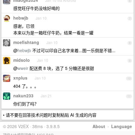
Jan 10 via Android
6
感觉旺仔牛奶没啥好喝的
hebwjb
Jan 10
7
感谢，已领
本来以为是一箱旺仔牛奶，结果一看是一罐
moefishtang
Jan 10
8
@
hebwjb
不过可以印自己名字来着...图一乐倒是不错...
midsolo
Jan 10
9
@
wweir
配送费 8 块，选了 5 分糖还是很甜
xnplus
Jan 10
10
404 了。。。
nakun233
Jan 21
11
你们到了吗？
• 请不要在回答技术问题时复制粘贴 AI 生成的内容
© 2026 V2EX · 38ms · 3.9.8.5
About
·
Language
顶级AI大模型镜像站-AIGC.BAR