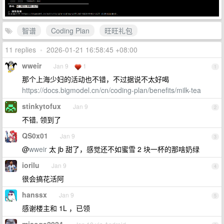
智谱
Coding Plan
旺旺礼包
11 replies
•
2026-01-21 16:58:45 +08:00
wweir
Jan 9
1
1
那个上海少妇的活动也不错，不过据说不太好喝
https://docs.bigmodel.cn/cn/coding-plan/benefits/milk-tea
stinkytofux
Jan 9
2
不错, 领到了
QS0x01
Jan 9
3
@
wweir
太 jb 甜了，感觉还不如蜜雪 2 块一杯的那啥奶绿
iorilu
Jan 9
4
很会搞花活阿
hanssx
Jan 9
5
感谢楼主和 1L ，已领
miaoge2024