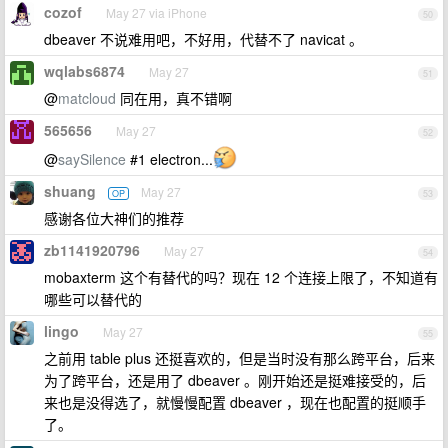
cozof
May 27 via iPhone
50
dbeaver 不说难用吧，不好用，代替不了 navicat 。
wqlabs6874
May 27
51
@
matcloud
同在用，真不错啊
565656
May 27
52
@
saySilence
#1 electron...
shuang
May 27
OP
53
感谢各位大神们的推荐
zb1141920796
May 27
54
mobaxterm 这个有替代的吗？现在 12 个连接上限了，不知道有
哪些可以替代的
lingo
May 27
55
之前用 table plus 还挺喜欢的，但是当时没有那么跨平台，后来
为了跨平台，还是用了 dbeaver 。刚开始还是挺难接受的，后
来也是没得选了，就慢慢配置 dbeaver ，现在也配置的挺顺手
了。