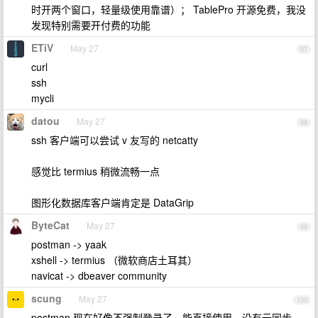
时开两个窗口，轻量级使用靠谱）； TablePro 开源免费，我没
发现特别需要开付费的功能
ETiV
May 27
97
curl
ssh
mycli
datou
May 27
98
ssh 客户端可以尝试 v 友写的 netcatty
感觉比 termius 稍微流畅一点
图形化数据库客户端肯定是 DataGrip
ByteCat
May 27
99
postman -> yaak
xshell -> termius （微软商店土耳其）
navicat -> dbeaver community
scung
May 27
100
postman 现在好像不强制登录了，能直接使用，没有云同步。