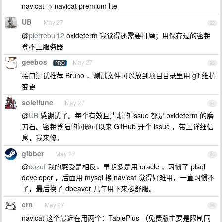
navicat -> navicat premium lite
UB
May 27
92
@
pierreoui12
oxideterm 我觉得还需要打磨；用保存过的密钥
登不上服务器
geebos
May 27
PRO
93
接口测试推荐 Bruno ，测试文件可以放到项目目录里用 git 维护
变更
soleilune
May 27
94
@
UB
感谢试了。每个有效且清晰的 issue 都是 oxideterm 的磨
刀石。密钥登陆的问题可以来 GitHub 开个 issue ，带上详细信
息，我来修。
gibber
May 27
95
@
cozof
我的感受是相反，早期多是用 oracle ，习惯了 plsql
developer ，后面用 mysql 换 navicat 觉得好难用，一直习惯不
了，最后换了 dbeaver 几年用下来挺舒服。
ern
May 27
96
navicat 这个最近在用两个：TablePlus （免费版主要是限制同