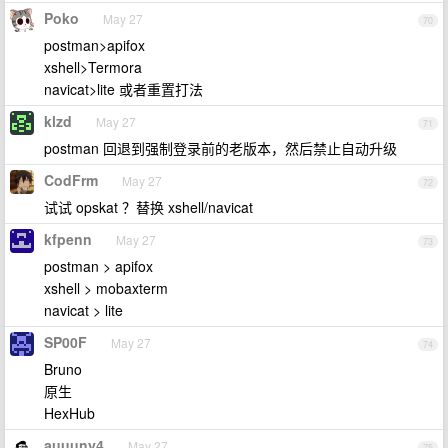
Poko
May 27
70
postman>apifox
xshell>Termora
navicat>lite 或者重置打法
klzd
May 27
71
postman 回退到强制登录前的老版本，然后禁止自动升级
CodFrm
May 27
72
试试 opskat ？替换 xshell/navicat
kfpenn
May 27
73
postman > apifox
xshell > mobaxterm
navicat > lite
SP00F
May 27
74
Bruno
原生
HexHub
auuuny4
May 27
75