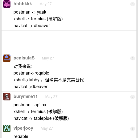
hhhhkkk
May 27
5
postman -> yaak
xshell -> termius (破解版)
navicat -> dbeaver
penisulaS
May 27
6
对我来说：
postman->reqable
xshell->tabby ，但确实不是完美替代
navicat->dbeaver
burymme11
May 27
7
postman - apifox
xshell -> termius (破解版)
navicat -> tableplue (破解版)
viperjooy
May 27
8
reqable