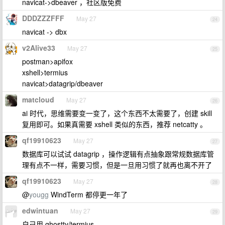
navicat->dbeaver ，社区版免费
DDDZZZFFF
May 27
24
navicat -> dbx
v2Alive33
May 27
25
postman>apifox
xshell>termius
navicat>datagrip/dbeaver
matcloud
May 27
26
ai 时代，思维需要变一变了，这个东西不太需要了，创建 skill
复用即可。如果真需要 xshell 类似的东西，推荐 netcatty 。
qf19910623
May 27
27
数据库可以试试 datagrip ，操作逻辑有点抽象跟常规数据库管
理有点不一样，需要习惯，但是一旦用习惯了就再也离不开了
qf19910623
May 27
28
@
yougg
WindTerm 都停更一年了
edwintuan
May 27
29
自己用 ghostty/termius