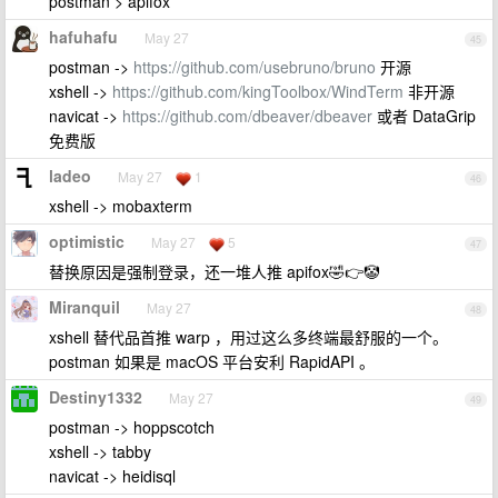
postman > apifox
hafuhafu
May 27
45
postman ->
https://github.com/usebruno/bruno
开源
xshell ->
https://github.com/kingToolbox/WindTerm
非开源
navicat ->
https://github.com/dbeaver/dbeaver
或者 DataGrip
免费版
ladeo
May 27
1
46
xshell -> mobaxterm
optimistic
May 27
5
47
替换原因是强制登录，还一堆人推 apifox🤣👉🤡
Miranquil
May 27
48
xshell 替代品首推 warp ，用过这么多终端最舒服的一个。
postman 如果是 macOS 平台安利 RapidAPI 。
Destiny1332
May 27
49
postman -> hoppscotch
xshell -> tabby
navicat -> heidisql