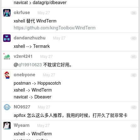
navicat > datagrip/dbeaver
okrfuse
May 27
39
xshell 替代 WindTerm
https://github.com/kingToolbox/WindTerm
dandanzhuzhu
May 27
40
xshell --> Termark
v2er4241
May 27
41
@
qf19910623
不耽误它好用。
onebyone
May 27
42
postman -> Hoppscotch
xshell -> WindTerm
navicat -> Dbeaver
NO9527
May 27
43
apifox 怎么这么多人推荐，我用的时候，打开久了就非常卡
Wyearn
May 27
44
xshell -> WindTerm