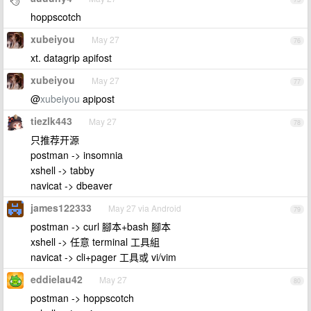
hoppscotch
xubeiyou
May 27
76
xt. datagrip apifost
xubeiyou
May 27
77
@
xubeiyou
apipost
tiezlk443
May 27
78
只推荐开源
postman -> insomnia
xshell -> tabby
navicat -> dbeaver
james122333
May 27 via Android
79
postman -> curl 腳本+bash 腳本
xshell -> 任意 terminal 工具組
navicat -> cli+pager 工具或 vi/vim
eddielau42
May 27
80
postman -> hoppscotch