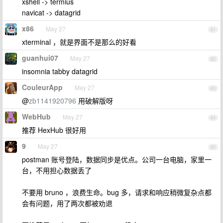
xshell -> termius
navicat -> datagrid
x86
May 27
81
xterminal ，就是界面不是那么的好看
guanhui07
May 27
82
insomnia tabby datagrid
CouleurApp
May 27
83
@
zb1141920796
用破解版呀
WebHub
May 27
84
推荐 HexHub 很好用
9
May 27
85
postman 账号登陆，数据同步是优点。公司一台电脑，家里一
台，不用担心数据丢了
不要用 bruno ，浪费生命。bug 多，请求和响应稍微复杂点都
会有问题，用了两次都被劝退