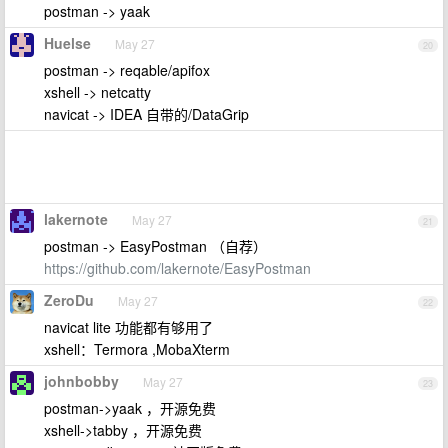
postman -> yaak
Huelse
May 27
20
postman -> reqable/apifox
xshell -> netcatty
navicat -> IDEA 自带的/DataGrip
lakernote
May 27
21
postman -> EasyPostman （自荐）
https://github.com/lakernote/EasyPostman
ZeroDu
May 27
22
navicat lite 功能都有够用了
xshell：Termora ,MobaXterm
johnbobby
May 27
23
postman->yaak ，开源免费
xshell->tabby ，开源免费