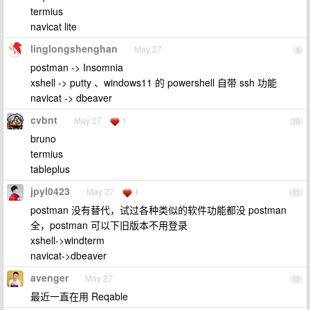
termius
navicat lite
linglongshenghan
May 27
9
postman -> Insomnia
xshell -> putty 、windows11 的 powershell 自带 ssh 功能
navicat -> dbeaver
cvbnt
May 27
1
10
bruno
termius
tableplus
jpyl0423
May 27
1
11
postman 没有替代，试过各种类似的软件功能都没 postman
全，postman 可以下旧版本不用登录
xshell->windterm
navicat->dbeaver
avenger
May 27
12
最近一直在用 Reqable