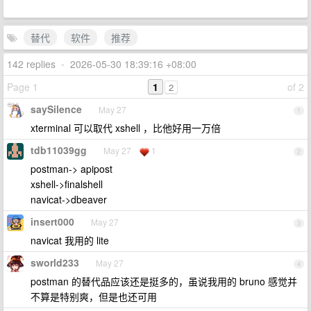
替代
软件
推荐
142 replies
•
2026-05-30 18:39:16 +08:00
Page 1
1
of 2
2
saySilence
May 27
1
xterminal 可以取代 xshell ，比他好用一万倍
tdb11039gg
May 27
1
2
postman-> apipost
xshell->finalshell
navicat->dbeaver
insert000
May 27
3
navicat 我用的 lite
sworld233
May 27
4
postman 的替代品应该还是挺多的，虽说我用的 bruno 感觉并
不算是特别爽，但是也还可用