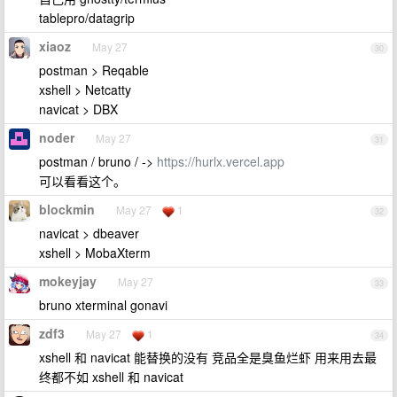
tablepro/datagrip
xiaoz
May 27
30
postman > Reqable
xshell > Netcatty
navicat > DBX
noder
May 27
31
postman / bruno / ->
https://hurlx.vercel.app
可以看看这个。
blockmin
May 27
1
32
navicat > dbeaver
xshell > MobaXterm
mokeyjay
May 27
33
bruno xterminal gonavi
zdf3
May 27
1
34
xshell 和 navicat 能替换的没有 竞品全是臭鱼烂虾 用来用去最
终都不如 xshell 和 navicat