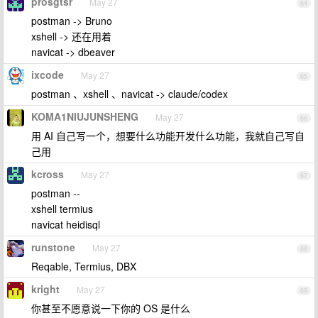
prosgtsr
May 27
64
postman -> Bruno
xshell -> 还在用着
navicat -> dbeaver
ixcode
May 27
65
postman 、xshell 、navicat -> claude/codex
KOMA1NIUJUNSHENG
May 27
66
用 AI 自己写一个，想要什么功能开发什么功能，我就自己写自
己用
kcross
May 27
67
postman --
xshell termius
navicat heidisql
runstone
May 27
68
Reqable, Termius, DBX
kright
May 27
69
你甚至不愿意说一下你的 OS 是什么