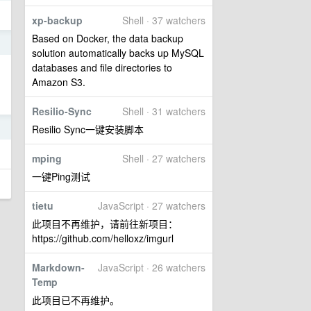
xp-backup
Shell · 37 watchers
Based on Docker, the data backup
1
solution automatically backs up MySQL
databases and file directories to
Amazon S3.
Resilio-Sync
Shell · 31 watchers
1
Resilio Sync一键安装脚本
mping
Shell · 27 watchers
一键Ping测试
tietu
JavaScript · 27 watchers
此项目不再维护，请前往新项目：
https://github.com/helloxz/imgurl
Markdown-
JavaScript · 26 watchers
Temp
此项目已不再维护。