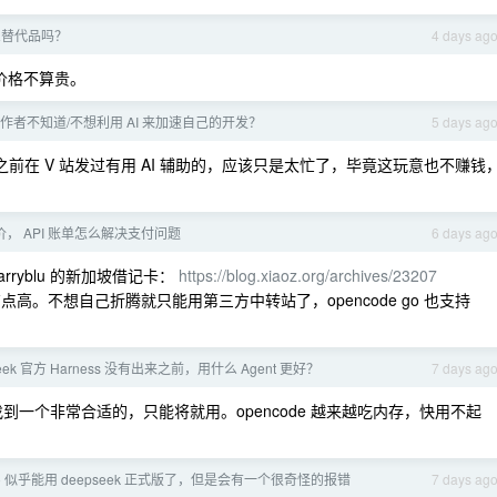
什么替代品吗？
4 days ag
在价格不算贵。
作者不知道/不想利用 AI 来加速自己的开发？
5 days ag
之前在 V 站发过有用 AI 辅助的，应该只是太忙了，毕竟这玩意也不赚钱
降价， API 账单怎么解决支付问题
6 days ag
arryblu 的新加坡借记卡：
https://blog.xiaoz.org/archives/23207
高。不想自己折腾就只能用第三方中转站了，opencode go 也支持
eek 官方 Harness 没有出来之前，用什么 Agent 更好？
7 days ag
实话没找到一个非常合适的，只能将就用。opencode 越来越吃内存，快用不起
e go 似乎能用 deepseek 正式版了，但是会有一个很奇怪的报错
7 days ag