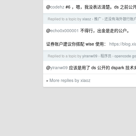
@
codehz
#6 ，嗯，我没表达清楚。ds 之前公
Replied to a topic by
xiaoz
推广
还没有海外银行账户和
›
›
@
echo0x000001
不得行，出金是走的公户。
证券账户建议你搭配 wise 使用：
https://blog.
Replied to a topic by
yiranw09
程序员
opencod
›
›
@
yiranw09
应该是用了 ds 公开的 dspark 技
More replies by xiaoz
»