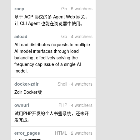
zacp
Go · 5 watchers
基于 ACP 协议的多 Agent Web 网关，
让 CLI Agent 也能在浏览器中使用。
aiload
Go · 4 watchers
AILoad distributes requests to multiple
AI model interfaces through load
balancing, effectively solving the
frequency cap issue of a single AI
model.
docker-zdir
Shell · 4 watchers
Zdir Docker版
ownurl
PHP · 4 watchers
试用PHP开发的个人书签系统，还未开
发完成。
error_pages
HTML · 2 watchers