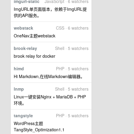
imgurl-static
JavaScript · 6 watchers
ImgURL单页面版本，依赖于ImgURL提
供的API服务。
webstack
CSS · 6 watchers
OneNav主题webstack
brook-relay
Shell · 5 watchers
brook relay for docker
himd
PHP · 5 watchers
Hi Markdown,在线Markdown编辑器。
lnmp
Shell · 5 watchers
Linux一键安装Nginx + MariaDB + PHP
环境。
tangstyle
PHP · 5 watchers
WordPress主题
TangStyle_Optimization1.1