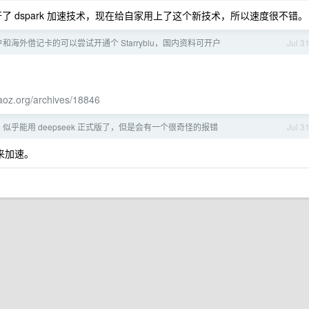
开了 dspark 加速技术，现在给自家用上了这个新技术，所以速度很不错。
海外借记卡的可以尝试开通个 Starryblu，国内资料可开户
Jul 3
xiaoz.org/archives/18846
e go 似乎能用 deepseek 正式版了，但是会有一个很奇怪的报错
Jul 3
术来加速。