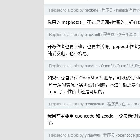
Replied to a topic by
nextone
程序员
Immich 有
›
›
我用的 mt photos ，不过是闭源+付费的，好
Replied to a topic by
blackantt
程序员
似乎开源项目
›
›
开源作者也要上班，也要生活呀。gopeed 作者
纯爱发电，也不容易。
Replied to a topic by
haoduo
OpenAI
OpenAI 大
›
›
如果你要自己付 OpenAI API 账单，可以试试 st
IP 干净的情况下实测没有问题，不过门槛还是有点
Luna 了，性价比还是可以的。
Replied to a topic by
desususula
程序员
在 DeepS
›
›
我目前主要用 opencode 和 zcode ，说
了。
Replied to a topic by
yiranw09
程序员
opencod
›
›