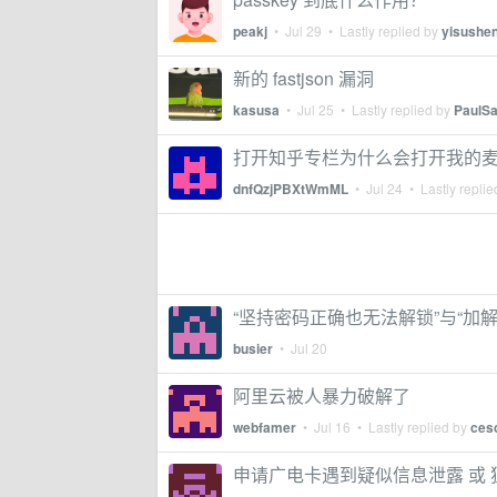
peakj
•
Jul 29
• Lastly replied by
yisushe
新的 fastjson 漏洞
kasusa
•
Jul 25
• Lastly replied by
PaulS
打开知乎专栏为什么会打开我的
dnfQzjPBXtWmML
•
Jul 24
• Lastly repli
“坚持密码正确也无法解锁”与“加
busier
•
Jul 20
阿里云被人暴力破解了
webfamer
•
Jul 16
• Lastly replied by
ces
申请广电卡遇到疑似信息泄露 或