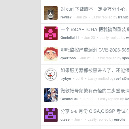
对 curl 下载脚本一定要万分小心，
revlis7
•
Jun 26
• Lastly replied by
frantic
一个 reCAPTCHA 把我骗到
Genieliu111
•
Jun 23
• Lastly replied by
w
哪吒监控严重漏洞 CVE-2026-535
qwertooo
•
Jun 21
• Lastly replied by
spe
如果服务器都被黑进去了，还能
trybye
•
Jul 6
• Lastly replied by
rev1si0n
微软帐号频繁有奇怪的二步登录
CosmoLau
•
Jun 22
• Lastly replied by
C
分享 5-6 月份 CISA,CISSP 考试
gtese
•
Jun 4
• Lastly replied by
enrolls