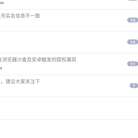
ox
机号实名信息不一致
14
14
poll) 可在浏览器沙盒及安卓触发的提权漏洞
11
f4
重，建议大家关注下
7