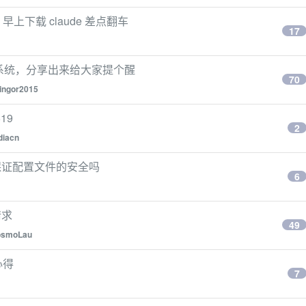
早上下载 claude 差点翻车
17
重装系统，分享出来给大家提个醒
70
ingor2015
19
2
diacn
保证配置文件的安全吗
6
请求
49
osmoLau
心得
7