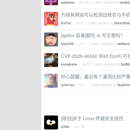
walkbox
•
Jul 16
• Lastly replied by
walkb
为啥有网站可以检测出姓名与手
Ko7ut
•
Jul 9
• Lastly replied by
florentino
[apifox 投毒]都在 ai 写文章吗?
lyxxxh2
•
Jul 7
• Lastly replied by
webszy
CVE-2026-46242 (Bad E
kanakana
•
Jul 6
• Lastly replied by
3ad0
好心提醒，最近有个漏洞比较严
lynn1su
•
Jul 1
• Lastly replied by
liuzimin
[原创]关于 Linux 终端安全监控
erbin
•
Jun 26