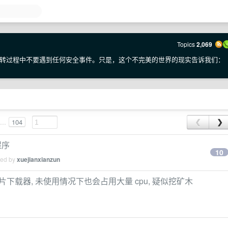
Topics
2,069
转过程中不要遇到任何安全事件。只是，这个不完美的世界的现实告诉我们：
...
104
❮
❯
程序
10
ied by
xuejianxianzun
 批量图片下载器, 未使用情况下也会占用大量 cpu, 疑似挖矿木