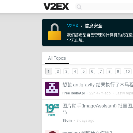
V2EX
信息安全
›
我们都希望自己管理的计算机系统在运
学无止境。
All Topics
1
2
3
4
5
6
7
8
9
10
想装 antigravity 结果执行了木马
FreeToolsApi
•
22h 47m ago
• Lastly repl
图片助手(ImageAssistant)
马
19cm
•
3 days ago
passkey 到底什么作用？