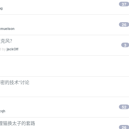
37
ng
26
amuelson
麦克风？
3
ed by
jackOff
解密的技术”讨论
52
cqh
 狸猫换太子的套路
26