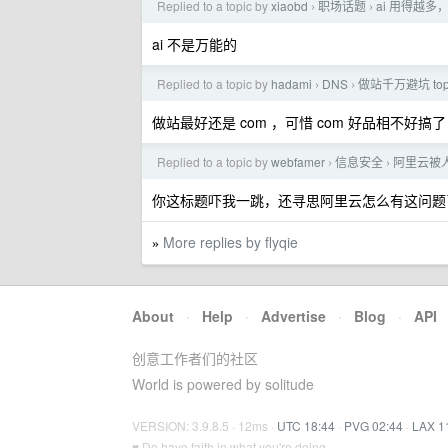
Replied to a topic by
xiaobd
职场话题
ai 用得越多
›
›
ai 不是万能的
Replied to a topic by
hadami
DNS
做站千万避坑 to
›
›
做站最好还是 com ，可惜 com 好品相不好搞了
Replied to a topic by
webfamer
信息安全
阿里云被
›
›
你这标题吓我一跳，还寻思阿里云怎么有这问题
More replies by flyqie
»
About
·
Help
·
Advertise
·
Blog
·
API
创意工作者们的社区
World is powered by solitude
VERSION: 3.9.8.5 · 12ms ·
UTC 18:44
·
PVG 02:44
·
LAX 1
♥ Do have faith in what you're doing.