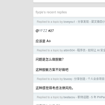
flyqie's recent replies
Replied to a topic by
loveyou1
分享发现
梁文锋四
›
›
@
YFZZ
#27
应该是 A➗
Replied to a topic by
albin504
程序员
如何让 AI
›
›
问题是怎么做脱敏？
这种脱敏方案不好做吧
Replied to a topic by
fzuccq
分享创造
个人业余项目，
›
›
这种感觉得考虑法律风险。
Replied to a topic by
bestacou
职场话题
5 年 PH
›
›