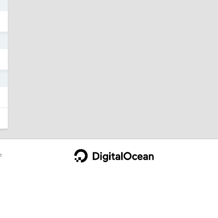
8
6
4
e