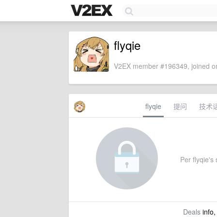
flyqie
V2EX member #196349, joined on
flyqie
提问
技术
Per flyqie's 
Deals
info,