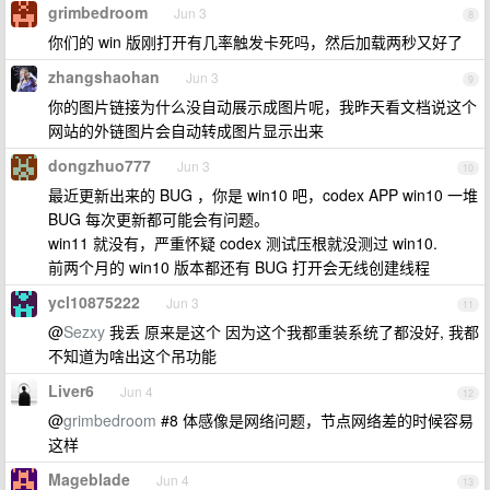
grimbedroom
Jun 3
8
你们的 win 版刚打开有几率触发卡死吗，然后加载两秒又好了
zhangshaohan
Jun 3
9
你的图片链接为什么没自动展示成图片呢，我昨天看文档说这个
网站的外链图片会自动转成图片显示出来
dongzhuo777
Jun 3
10
最近更新出来的 BUG ，你是 win10 吧，codex APP win10 一堆
BUG 每次更新都可能会有问题。
win11 就没有，严重怀疑 codex 测试压根就没测过 win10.
前两个月的 win10 版本都还有 BUG 打开会无线创建线程
ycl10875222
Jun 3
11
@
Sezxy
我丢 原来是这个 因为这个我都重装系统了都没好, 我都
不知道为啥出这个吊功能
Liver6
Jun 4
12
@
grimbedroom
#8 体感像是网络问题，节点网络差的时候容易
这样
Mageblade
Jun 4
13