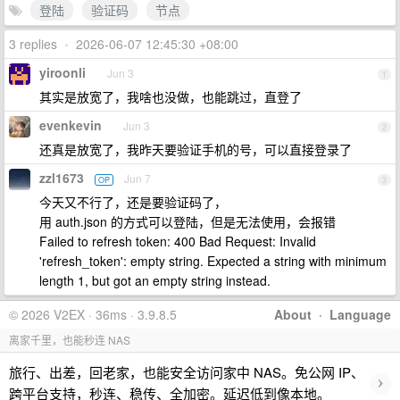
登陆
验证码
节点
3 replies
•
2026-06-07 12:45:30 +08:00
yiroonli
Jun 3
1
其实是放宽了，我啥也没做，也能跳过，直登了
evenkevin
Jun 3
2
还真是放宽了，我昨天要验证手机的号，可以直接登录了
zzl1673
Jun 7
OP
3
今天又不行了，还是要验证码了，
用 auth.json 的方式可以登陆，但是无法使用，会报错
Failed to refresh token: 400 Bad Request: Invalid
'refresh_token': empty string. Expected a string with minimum
length 1, but got an empty string instead.
© 2026 V2EX · 36ms · 3.9.8.5
About
·
Language
离家千里，也能秒连 NAS
旅行、出差，回老家，也能安全访问家中 NAS。免公网 IP、
›
跨平台支持，秒连、稳传、全加密。延迟低到像本地。