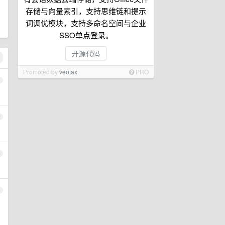
存储与向量索引，支持思维链和提示
词调优模块，支持多命名空间与企业
SSO单点登录。
开源代码
Promoted by
veotax
PRO
1
2
3
4