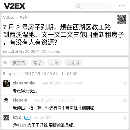
V2EX
杭州
›
7 月 2 号房子到期，想在西湖区教工路
到西溪湿地、文一文二文三范围重新租房子
，有没有人有资源？
By
icy2
at Apr 20, 2017 · 3314 views
教工路
房子
西溪
西湖区
5 replies
•
2017-05-10 09:31:11 +08:00
xiaoshenke
Apr 20, 2017 via Android
1
考虑得真长远…
elepant
Apr 21, 2017 via Android
2
我伸出十指一算，你还有两个月房租才到期呢
icy2
Apr 23, 2017
OP
3
@
Asan
房子不好找 要提前准备呢...