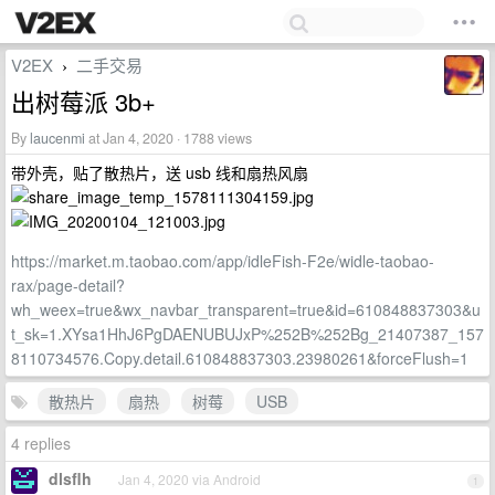
V2EX
二手交易
›
出树莓派 3b+
By
laucenmi
at Jan 4, 2020 · 1788 views
带外壳，贴了散热片，送 usb 线和扇热风扇
https://market.m.taobao.com/app/idleFish-F2e/widle-taobao-
rax/page-detail?
wh_weex=true&wx_navbar_transparent=true&id=610848837303&u
t_sk=1.XYsa1HhJ6PgDAENUBUJxP%252B%252Bg_21407387_157
8110734576.Copy.detail.610848837303.23980261&forceFlush=1
散热片
扇热
树莓
USB
4 replies
dlsflh
Jan 4, 2020 via Android
1