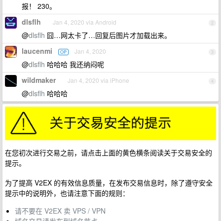
报！ 230。
dlsflh
Jan 4, 2020 via Android
2
@
dlsflh
囧…网太卡了…回复后图片才加载出来。
laucenmi
Jan 4, 2020
OP
3
@
dlsflh
哈哈哈 我还纳闷呢
wildmaker
Jan 4, 2020 via iPhone
4
@
dlsflh
哈哈哈
在您初次进行交易之前，请点击上面的黄色横条阅读关于交易安全的
提示。
为了提高 V2EX 的有效信息质量，在发布交易信息时，除了遵守安全
提示中的说明外，也请注意下面的规则：
请不要在 V2EX 卖 VPS / VPN