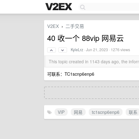
V2EX
二手交易
›
40 收一个 88vip 网易云
KyleLrz
·
Jun 21, 2023
· 1276 views
This topic created in 1143 days ago, the inf
可联系：TC1scnp6enp6
VIP
网易
tc1scnp6enp6
联系