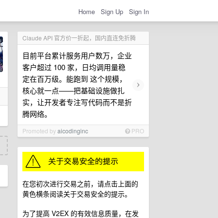
Home
Sign Up
Sign In
Claude API 官方价一折起，国内直连免折腾
目前平台累计服务用户数万，企业
客户超过 100 家，日均调用量稳
定在百万级。能跑到 这个规模，
›
核心就一点——把基础设施做扎
实，让开发者专注写代码而不是折
腾网络。
Promoted by
aicodinginc
PRO
在您初次进行交易之前，请点击上面的
黄色横条阅读关于交易安全的提示。
为了提高 V2EX 的有效信息质量，在发