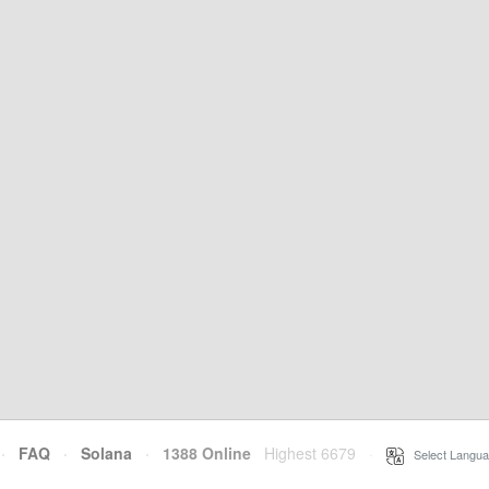
·
FAQ
·
Solana
·
1388 Online
Highest 6679
·
Select Langua