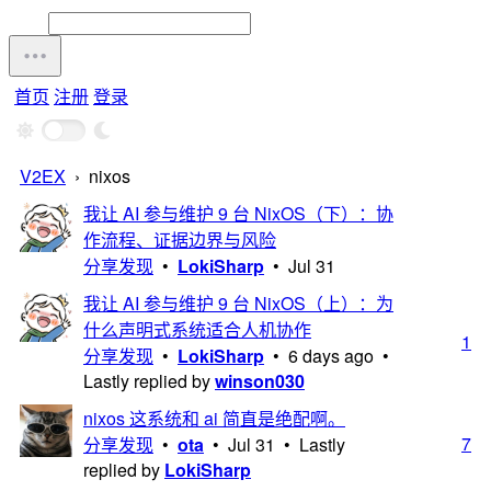
首页
注册
登录
V2EX
›
nixos
我让 AI 参与维护 9 台 NixOS（下）：协
作流程、证据边界与风险
分享发现
•
LokiSharp
•
Jul 31
我让 AI 参与维护 9 台 NixOS（上）：为
什么声明式系统适合人机协作
1
分享发现
•
LokiSharp
•
6 days ago
•
Lastly replied by
winson030
nixos 这系统和 ai 简直是绝配啊。
7
分享发现
•
ota
•
Jul 31
• Lastly
replied by
LokiSharp