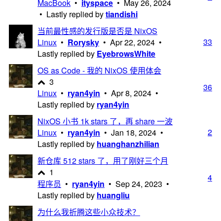
MacBook
•
ityspace
•
May 26, 2024
• Lastly replied by
tiandishi
当前最性感的发行版是否是 NixOS
33
Linux
•
Rorysky
•
Apr 22, 2024
•
Lastly replied by
EyebrowsWhite
OS as Code - 我的 NixOS 使用体会
3
36
Linux
•
ryan4yin
•
Apr 8, 2024
•
Lastly replied by
ryan4yin
NixOS 小书 1k stars 了，再 share 一波
2
Linux
•
ryan4yin
•
Jan 18, 2024
•
Lastly replied by
huanghanzhilian
新仓库 512 stars 了，用了刚好三个月
1
4
程序员
•
ryan4yin
•
Sep 24, 2023
•
Lastly replied by
huangliu
为什么我折腾这些小众技术？