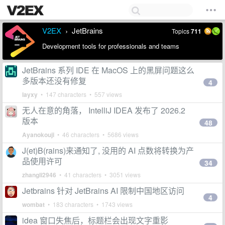
V2EX
JetBrains
Topics
711
›
Development tools for professionals and teams
JetBrains 系列 IDE 在 MacOS 上的黑屏问题这么
多版本还没有修复
4
layxy
• 147 characters • 557 views
无人在意的角落， IntelliJ IDEA 发布了 2026.2
版本
48
Ayanokouji
• 46 characters • 5686 views
J(et)B(rains)来通知了, 没用的 AI 点数将转换为产
品使用许可
34
zhangli2946
• 41 characters • 3051 views
Jetbrains 针对 JetBrains AI 限制中国地区访问
4
wombat
• 183 characters • 1743 views
idea 窗口失焦后，标题栏会出现文字重影