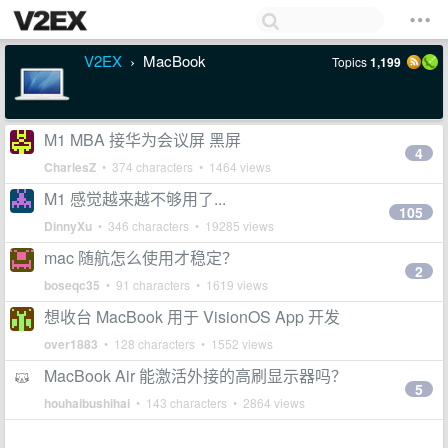
V2EX
MacBook
Topics
1,199
›
M1 MBA 接华为会议屏 黑屏
4
CharlesZ
• 374 characters • 1464 views
M1 感觉越来越不够用了...
105
DinnyXu
• 346 characters • 19285 views
mac 随航怎么使用才稳定？
2
boseqc35
• 91 characters • 1619 views
想收台 MacBook 用于 VisionOS App 开发
over1883
• 128 characters • 1552 views
MacBook Air 能激活外接的高刷显示器吗？
5
houhaibushihai
• 143 characters • 2864 views