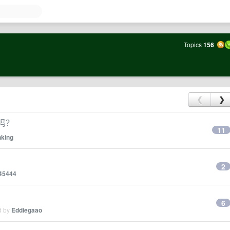
Topics
156
❮
❯
标吗？
11
nking
2
45444
？
6
d by
Eddiegaao