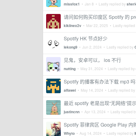
missfox1
•
Jan 8
• Lastly replied by
sher
请问如何购买印度区 Spotify 的 pr
kikiinex2v
•
Mar 22, 2025
• Lastly replied
Spotify HK 节点好少
lekong9
•
Jun 2, 2024
• Lastly replied by
见鬼，安卓可以， ios 不行
nutting
•
May 31, 2024
• Lastly replied by
Spotify 的播客有办法下载 mp3 
alfawei
•
May 14, 2024
• Lastly replied by
最近 spotify 老是出现“无网络”提
justincnn
•
Apr 13, 2024
• Lastly replied 
Spotify 菲律宾区 Google Pla
Whyto
•
Aug 14, 2024
• Lastly replied by