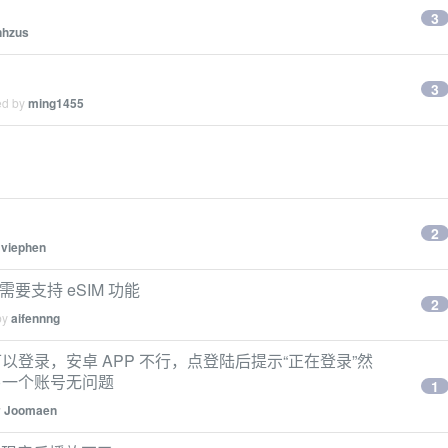
3
nhzus
3
ed by
ming1455
2
y
viephen
 需要支持 eSIM 功能
2
by
aifennng
登录，安卓 APP 不行，点登陆后提示“正在登录”然
另一个账号无问题
1
y
Joomaen