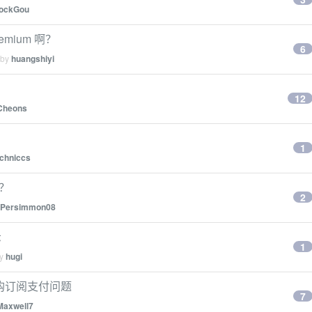
lockGou
emium 啊？
6
 by
huangshiyi
12
Cheons
1
chniccs
吗？
2
Persimmon08
示
1
by
hugi
y 内购订阅支付问题
7
Maxwell7