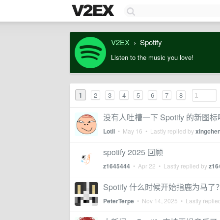
V2EX
Spotify
›
Listen to the music you love!
1
2
3
4
5
6
7
8
没有人吐槽一下 Spotify 的新图
Lotii
•
May 16
• Lastly replied by
xingche
spotify 2025 回顾
z1645444
•
Apr 22
• Lastly replied by
z16
Spotify 什么时候开始指鹿为马了
PeterTerpe
•
Nov 14, 2025
• Lastly replie