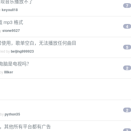
好，发现音乐播放不了
7
by
keyouli18
 mp3 格式
4
by
stone9527
fy 无法正常使用，歌单空白，无法播放任何曲目
5
lied by
beijing999923
我的电脑是电视吗？
2
 by
llllker
2
 by
python35
没有广告，其他所有平台都有广告
3