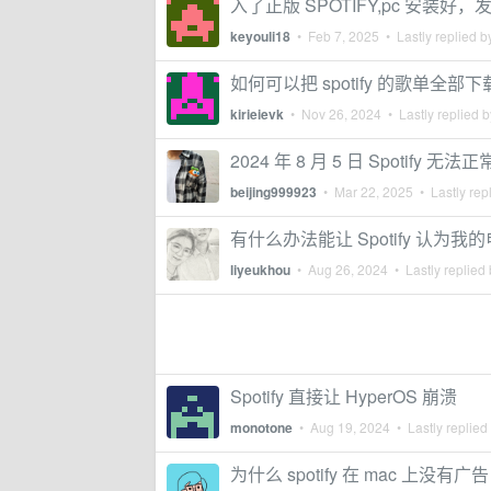
入了正版 SPOTIFY,pc 安装
keyouli18
•
Feb 7, 2025
• Lastly replied 
如何可以把 spotify 的歌单全部下载
kirieievk
•
Nov 26, 2024
• Lastly replied 
2024 年 8 月 5 日 Spoti
beijing999923
•
Mar 22, 2025
• Lastly rep
有什么办法能让 Spotify 认为
liyeukhou
•
Aug 26, 2024
• Lastly replied
Spotify 直接让 HyperOS 崩溃
monotone
•
Aug 19, 2024
• Lastly replied
为什么 spotify 在 mac 上