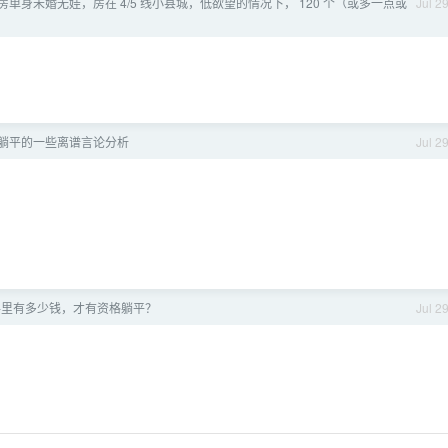
单身未婚无娃，房在 4/5 线小县城，低欲望的情况下， 120 个（或多一点或
Jul 2
躺平的一些离谱言论分析
Jul 2
手里有多少钱，才有资格躺平？
Jul 2