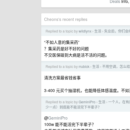
Deals
info,
Cheons's recent replies
Replied to a topic by
wildlynx
生活
失业后，你们会
›
›
“不如人意的集采药”
？集采药是好不好的问题
不交医保碰到大病是活不活的问题。
Replied to a topic by
rrubick
生活
不用空调，怎么给
›
›
清洗方案最省钱省事
3-400 元买个抽湿机，也能降低体感温度。不
Replied to a topic by
GeminiPro
生活
一个人，在有房
›
›
少一点）到底能不能活完下半辈子？
@
GeminiPro
100w 能不能活完下半辈子？