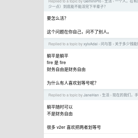
Replied to a topic by
GeminiPro
生活
一个人，在有房
›
›
少一点）到底能不能活完下半辈子？
要怎么活？
这个问题在你自己，问不了别人。
Replied to a topic by
xylxAdai
问与答
关于多少钱能
›
›
躺平是躺平
fire 是 fire
财务自由是财务自由
为什么有人喜欢划等号呢？
Replied to a topic by
JaneHan
生活
现在的我们，
›
›
躺平随时可以
不是财务自由
很多 v2er 喜欢把两者划等号