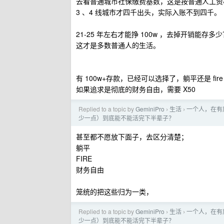
去看普通城市社保缴费基数，这是按普通人工资
3 、4 线城市才四千出头，实际入账不到四千。
21-25 年左右才能挣 100w ，去掉开销能存多
这才是多数普通人的生活。
有 100w+存款，已经可以选择了，躺平还是 fire
如果追求是彻底的财务自由，需要 X50
Replied to a topic by
GeminiPro
生活
一个人，在有房
›
›
少一点）到底能不能活完下半辈子？
甚至都不愿放下面子，去区分清楚；
躺平
FIRE
财务自由
笼统的把这些归为一类，
Replied to a topic by
GeminiPro
生活
一个人，在有房
›
›
少一点）到底能不能活完下半辈子？