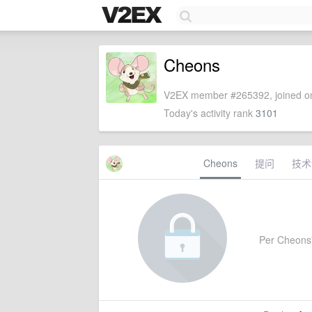
Cheons
V2EX member #265392, joined on
Today's activity rank
3101
Cheons
提问
技术
Per Cheons's