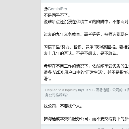
@
GeminiPro
不是回答不了。
说难听点还沉浸在优绩主义的陷阱中，不想面对
过去的九年义务教育、高考等等，被筛选到现在
习惯了靠“努力、智识、竞争”获得高回报。要接受“
去十几年的否认。不是不想认，是不敢认。
希望在不用工作的情况下，依然能享受优质的生
很多 V2EX 用户口中的“正常生活”，并不是指
滑”。
Replied to a topic by
my101du
职场话题
公司的 I
›
›
务公司推荐吗？
找公司，不要找个人。
把沟通成本交给服务公司，而不要交给剩下的那