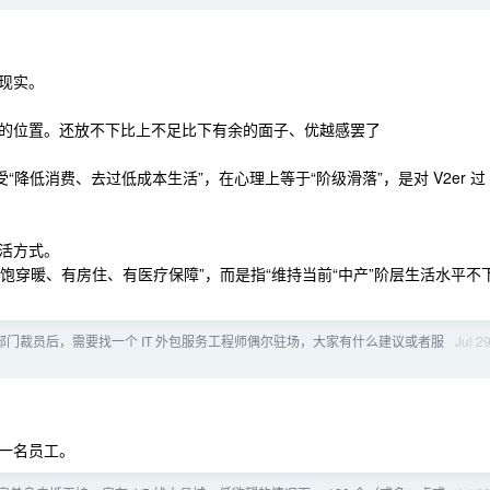
现实。
的位置。还放不下比上不足比下有余的面子、优越感罢了
降低消费、去过低成本生活”，在心理上等于“阶级滑落”，是对 V2er 过
活方式。
“吃饱穿暖、有房住、有医疗保障”，而是指“维持当前“中产”阶层生活水平不
T 部门裁员后，需要找一个 IT 外包服务工程师偶尔驻场，大家有什么建议或者服
Jul 2
一名员工。