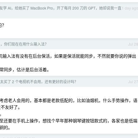
学 AI，给她买了 MacBook Pro，开了每月 200 刀的 GPT，她却说我一直
1 day ag
的？
半了，你们现在在用什么输入法？
Jul 2
手机输入法有没有在后台保活，如果是保活就能同步，不然就要你说的弹出
常同步，估计是后台活着。
太买了 2 个电视机不会用，还有更好的设计吗？
Jul 2
考虑老人会用的，基本都是老款低配的，比如油烟机，什么手势操作，语
太不友好了。
。
至还要在手机上操作，想找个早年那种钢琴键按钮款式的，各家也是低端
铜的。