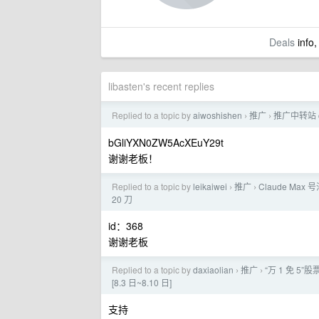
Deals
info,
libasten's recent replies
Replied to a topic by
aiwoshishen
推广
推广中转站 co
›
›
bGliYXN0ZW5AcXEuY29t
谢谢老板！
Replied to a topic by
leikaiwei
推广
Claude Max 号
›
›
20 刀
id：368
谢谢老板
Replied to a topic by
daxiaolian
推广
“万 1 免 5
›
›
[8.3 日~8.10 日]
支持