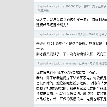
Replied to a topic by
t20000622yy
推广
为了让女朋友
›
›
在压迫她
你大专，是怎么追到她这个双一流+上海体制内
建模超凡还是钞能力？
Replied to a topic by
libasten
输入法
2026 年过
›
›
@
BAT
#151 感觉也不是这个逻辑，应该就是
一次。
刚才我又测试了一下，没有弹出输入框，双向正
Replied to a topic by
jacketma
互联网
老罗吐槽给老
›
›
现在家电行业“适老化”改造都没有上心的。
我前一阵子给我爸妈房子装修买家电，每款都是
音操作啥的，触摸按钮触摸屏啥的， 对老年人
想找个机械按键款的，都是各家最低端的产品线
还有电风扇，也是什么语音的，触控的，有的甚
产品线有，代工厂做的质感很差，电机也都不是