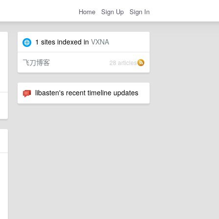
Home
Sign Up
Sign In
1 sites indexed in
VXNA
飞刀博客
28 articles
libasten's recent timeline updates