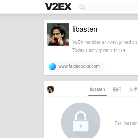
libasten
V2EX member #47049, joined on 
Today's activity rank
14774
www.feidaoboke.com
libasten
提问
技术
Per libasten'