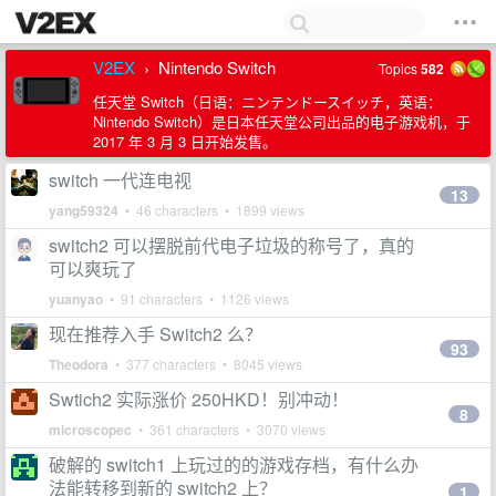
V2EX
Nintendo Switch
Topics
582
›
任天堂 Switch（日语：ニンテンドースイッチ，英语：
Nintendo Switch）是日本任天堂公司出品的电子游戏机，于
2017 年 3 月 3 日开始发售。
switch 一代连电视
13
yang59324
• 46 characters • 1899 views
switch2 可以摆脱前代电子垃圾的称号了，真的
可以爽玩了
yuanyao
• 91 characters • 1126 views
现在推荐入手 Switch2 么？
93
Theodora
• 377 characters • 8045 views
Swtich2 实际涨价 250HKD！别冲动！
8
microscopec
• 361 characters • 3070 views
破解的 switch1 上玩过的的游戏存档，有什么办
法能转移到新的 switch2 上？
1